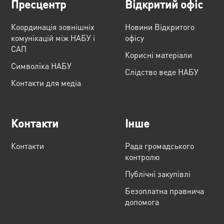
Пресцентр
Відкритий офіс
Координація зовнішніх
Новини Відкритого
комунікацій між НАБУ і
офісу
САП
Корисні матеріали
Cимволіка НАБУ
Слідство веде НАБУ
Контакти для медіа
Контакти
Інше
Контакти
Рада громадського
контролю
Публічні закупівлі
Безоплатна правнича
допомога