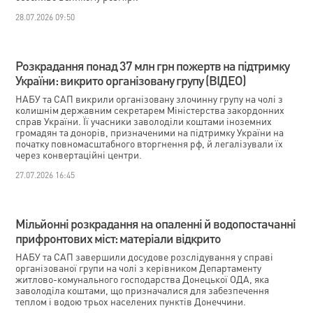
28.07.2026 09:50
Розкрадання понад 37 млн грн пожертв на підтримку
України: викрито організовану групу (ВІДЕО)
НАБУ та САП викрили організовану злочинну групу на чолі з
колишнім державним секретарем Міністерства закордонних
справ України. Її учасники заволоділи коштами іноземних
громадян та донорів, призначеними на підтримку України на
початку повномасштабного вторгнення рф, й легалізували їх
через конвертаційні центри.
27.07.2026 16:45
Мільйонні розкрадання на опаленні й водопостачанні
прифронтових міст: матеріали відкрито
НАБУ та САП завершили досудове розслідування у справі
організованої групи на чолі з керівником Департаменту
житлово-комунального господарства Донецької ОДА, яка
заволоділа коштами, що призначалися для забезпечення
теплом і водою трьох населених пунктів Донеччини.