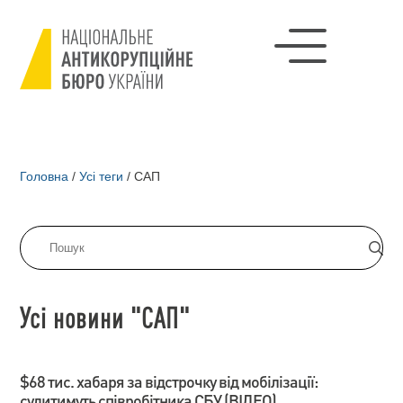
Головна
/
Усі теги
/
САП
Усі новини "САП"
$68 тис. хабаря за відстрочку від мобілізації:
судитимуть співробітника СБУ (ВІДЕО)