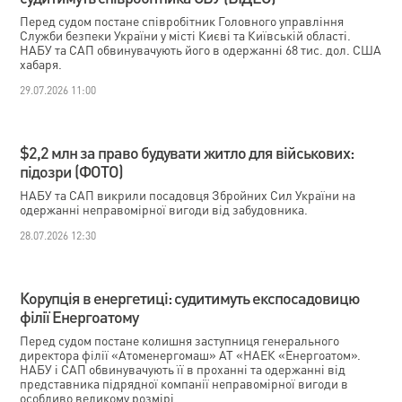
Перед судом постане співробітник Головного управління
Служби безпеки України у місті Києві та Київській області.
НАБУ та САП обвинувачують його в одержанні 68 тис. дол. США
хабаря.
29.07.2026 11:00
$2,2 млн за право будувати житло для військових:
підозри (ФОТО)
НАБУ та САП викрили посадовця Збройних Сил України на
одержанні неправомірної вигоди від забудовника.
28.07.2026 12:30
Корупція в енергетиці: судитимуть експосадовицю
філії Енергоатому
Перед судом постане колишня заступниця генерального
директора філії «Атоменергомаш» АТ «НАЕК «Енергоатом».
НАБУ і САП обвинувачують її в проханні та одержанні від
представника підрядної компанії неправомірної вигоди в
особливо великому розмірі.