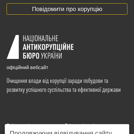
Повідомити про корупцію
офіційний вебсайт
Очищення влади від корупції заради побудови та
розвитку успішного суспільства та ефективної держави
Всі матеріали на цьому сайті розміщені на умовах
ліцензії
Creative Commons Attribution-NonCommercial-
Продовжуючи відвідування сайту,