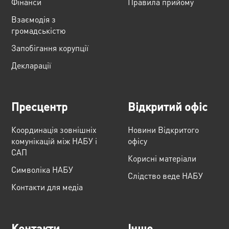
Фінанси
Правила прийому
Взаємодія з
громадськістю
Запобігання корупції
Декларації
Пресцентр
Відкритий офіс
Координація зовнішніх
Новини Відкритого
комунікацій між НАБУ і
офісу
САП
Корисні матеріали
Cимволіка НАБУ
Слідство веде НАБУ
Контакти для медіа
Контакти
Інше