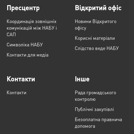
Пресцентр
Відкритий офіс
Координація зовнішніх
Новини Відкритого
комунікацій між НАБУ і
офісу
САП
Корисні матеріали
Cимволіка НАБУ
Слідство веде НАБУ
Контакти для медіа
Контакти
Інше
Контакти
Рада громадського
контролю
Публічні закупівлі
Безоплатна правнича
допомога