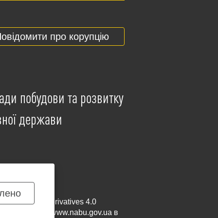
овідомити про корупцію
ади побудови та розвитку
вної держави
лено
mmercial-NoDerivatives 4.0
и посилання на
www.nabu.gov.ua
в