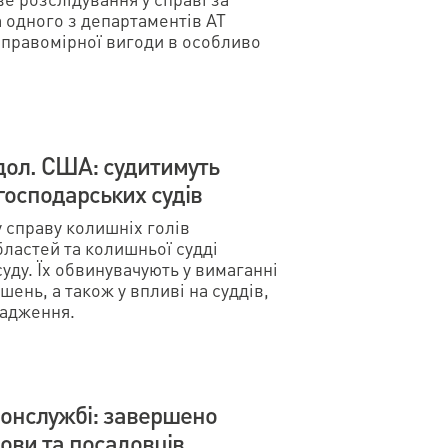
 одного з департаментів АТ
еправомірної вигоди в особливо
дол. США: судитимуть
господарських судів
 справу колишніх голів
бластей та колишньої судді
уду. Їх обвинувачують у вимаганні
шень, а також у впливі на суддів,
вадження.
онслужбі: завершено
лови та посадовців