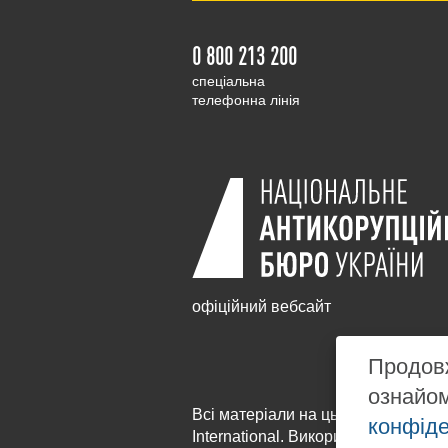
0 800 213 200
cпеціальна
телефонна лінія
офіційний вебсайт
Продовж
ознайо
Всі матеріали на цьому сайті розм
конфіде
International
. Використання будь-я