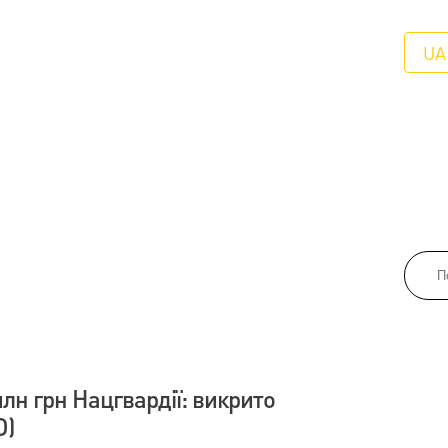
UA
лн грн Нацгвардії: викрито
О)