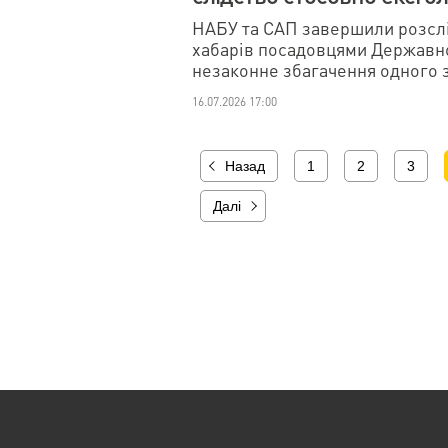
НАБУ та САП завершили розслі
хабарів посадовцями Державно
незаконне збагачення одного з
16.07.2026 17:00
Назад
1
2
3
Далі