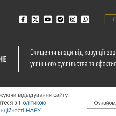
П
Очищення влади від корупції зар
успішного суспільства та ефекти
уючи відвідування сайту,
мтеся з
Політикою
Ознайом
іщені на умовах ліцензії
Creative Commons Attribution-NonCo
нційності НАБУ
ких матеріалів, розміщених на сайті, дозволяється за умов