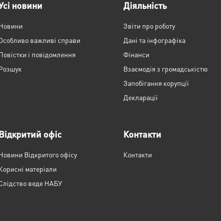
Усі новини
Діяльність
Новини
Звіти про роботу
Особливо важливі справи
Дані та інфографіка
Повістки і повідомлення
Фінанси
Розшук
Взаємодія з громадськістю
Запобігання корупції
Декларації
Відкритий офіс
Контакти
Новини Відкритого офісу
Контакти
Корисні матеріали
Слідство веде НАБУ