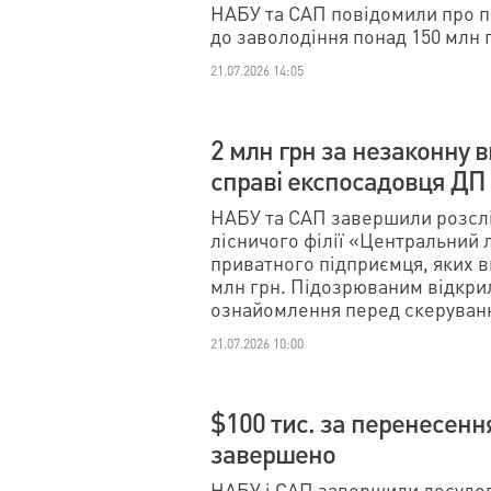
НАБУ та САП повідомили про п
до заволодіння понад 150 млн г
21.07.2026 14:05
2 млн грн за незаконну в
справі експосадовця ДП 
НАБУ та САП завершили розсл
лісничого філії «Центральний 
приватного підприємця, яких ви
млн грн. Підозрюваним відкри
ознайомлення перед скеруванн
21.07.2026 10:00
$100 тис. за перенесення
завершено
НАБУ і САП завершили досудове