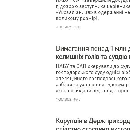
підозрою заступника керівника
«Укрзалізниця» в одержанні н
великому розмірі.
20.07.2026 17:00
Вимагання понад 1 млн 
колишніх голів та суддю 
НАБУ та САП скерували до суду
господарського суду однієї з о
апеляційного господарського с
хабаря за ухвалення судових рі
які розглядали відповідні про
17.07.2026 10:45
Корупція в Держприкорд
слідство стосовно ексго