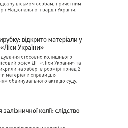
ідозру вісьмом особам, причетним
рн Національної гвардії України.
ирубку: відкрито матеріали у
«Ліси України»
ідування стосовно колишнього
лісовий офіс» ДП «Ліси України» та
крили на хабарі в розмірі понад 2
ли матеріали справи для
ям обвинувального акта до суду.
 залізничної колії: слідство
 розслідування у справі за