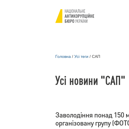
Головна
/
Усі теги
/
САП
Усі новини "САП"
Заволодіння понад 150 м
організовану групу (ФОТ