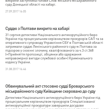
викрили заступника голови Слов’янського міськрайонного
суду Донецької області на хабарі.
27.09.2017 16:05
Суддю з Полтави викрито на хабарі
31 серпня детективи Національного антикорупційного бюро
України під процесуальним керівництвом прокурорів САП та за
оперативного супроводу Управління СБУ в Полтавській області
затримали суддю Ленінського районного суду м.Полтава за
підозрою у скоєнні злочину, кваліфікованого за ч.3 ст.368
(«Прийняття пропозиції, обіцянки або одержання
неправомірної вигоди службової особи») Кримінального
кодексу України.
31.08.2017 16:46
Обвинувальний акт стосовно судді Броварського
міськрайонного суду Київщини скеровано до суду
Детективи Національного антикорупційного бюро України під
процесуальним керівництвом прокурорів Спеціалізованої
антикорупційної прокуратури завершили досудове