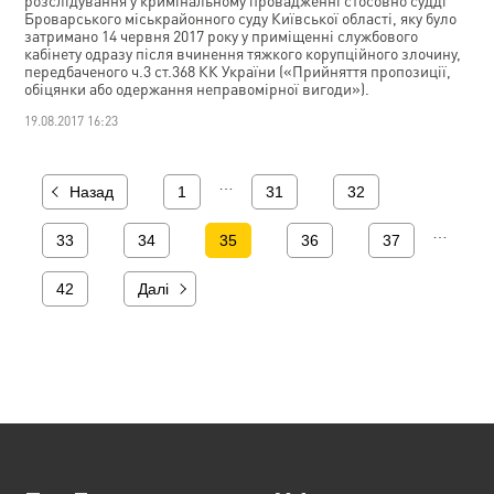
розслідування у кримінальному провадженні стосовно судді
Броварського міськрайонного суду Київської області, яку було
затримано 14 червня 2017 року у приміщенні службового
кабінету одразу після вчинення тяжкого корупційного злочину,
передбаченого ч.3 ст.368 КК України («Прийняття пропозиції,
обіцянки або одержання неправомірної вигоди»).
19.08.2017 16:23
…
Назад
1
31
32
…
33
34
35
36
37
42
Далі