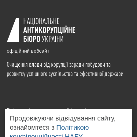
офіційний вебсайт
Очищення влади від корупції заради побудови та
розвитку успішного суспільства та ефективної держави
Всі матеріали на цьому сайті розміщені на умовах
ліцензії
Creative Commons Attribution-NonCommercial-
Продовжуючи відвідування сайту,
NoDerivatives 4.0 International
. Використання будь-
ознайомтеся з
Політикою
яких матеріалів, розміщених на сайті, дозволяється
конфіденційності НАБУ