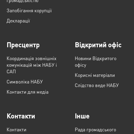
громадськістю
Запобігання корупції
Декларації
Пресцентр
Відкритий офіс
Координація зовнішніх
Новини Відкритого
комунікацій між НАБУ і
офісу
САП
Корисні матеріали
Cимволіка НАБУ
Слідство веде НАБУ
Контакти для медіа
Контакти
Інше
Контакти
Рада громадського