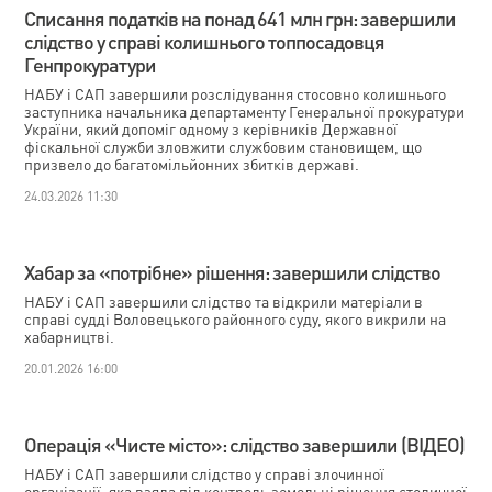
Списання податків на понад 641 млн грн: завершили
слідство у справі колишнього топпосадовця
Генпрокуратури
НАБУ і САП завершили розслідування стосовно колишнього
заступника начальника департаменту Генеральної прокуратури
України, який допоміг одному з керівників Державної
фіскальної служби зловжити службовим становищем, що
призвело до багатомільйонних збитків державі.
24.03.2026 11:30
Хабар за «потрібне» рішення: завершили слідство
НАБУ і САП завершили слідство та відкрили матеріали в
справі судді Воловецького районного суду, якого викрили на
хабарництві.
20.01.2026 16:00
Операція «Чисте місто»: слідство завершили (ВІДЕО)
НАБУ і САП завершили слідство у справі злочинної
організації, яка взяла під контроль земельні рішення столичної