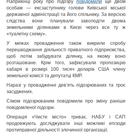
Наприкінці року про підозру
повідомили
ще двом
особам — ексзаступнику голови Київської міської
державної адміністрації та його спільнику. За версією
слідства вони планували заволодіти двома
земельними ділянками в Києві через все ту ж
«туалетну схему».
У межах провадження також викрили спробу
перешкоджання діяльності приватного підприємства,
щоб потім забудувати ділянку, на якому воно
розташоване. Крім того, зафіксували пропозицію
хабаря в розмірі 100 тисяч доларів США члену
земельної комісії та депутатці КМР.
Наразі у провадженні дев'ять підозрюваних та троє
засуджених.
Сімом підозрюваним повідомили про зміну раніше
повідомленої підозри.
Операція «Чисте місто» триває. НАБУ і САП
продовжують досліджувати інші можливі епізоди
протиправної діяльності злочинної організації.