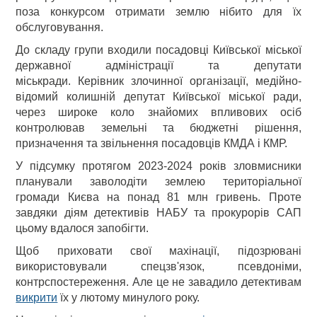
поза конкурсом отримати землю нібито для їх
обслуговування.
До складу групи входили посадовці Київської міської
державної адміністрації та депутати
міськради. Керівник злочинної організації, медійно-
відомий колишній депутат Київської міської ради,
через широке коло знайомих впливових осіб
контролював земельні та бюджетні рішення,
призначення та звільнення посадовців КМДА і КМР.
У підсумку протягом 2023-2024 років зловмисники
планували заволодіти землею територіальної
громади Києва на понад 81 млн гривень. Проте
завдяки діям детективів НАБУ та прокурорів САП
цьому вдалося запобігти.
Щоб приховати свої махінації, підозрювані
використовували спецзв'язок, псевдоніми,
контрспостереження. Але це не завадило детективам
викрити
їх у лютому минулого року.