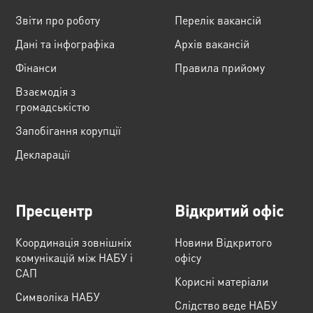
Звіти про роботу
Перелік вакансій
Дані та інфографіка
Архів вакансій
Фінанси
Правила прийому
Взаємодія з
громадськістю
Запобігання корупції
Декларації
Пресцентр
Відкритий офіс
Координація зовнішніх
Новини Відкритого
комунікацій між НАБУ і
офісу
САП
Корисні матеріали
Cимволіка НАБУ
Слідство веде НАБУ