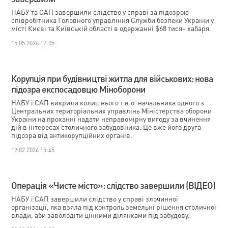
НАБУ та САП завершили слідство у справі за підозрою
співробітника Головного управління Служби безпеки України у
місті Києві та Київській області в одержанні $68 тисяч хабаря.
15.05.2026 17:05
Корупція при будівництві житла для військових: нова
підозра експосадовцю Міноборони
НАБУ і САП викрили колишнього т.в.о. начальника одного з
Центральних територіальних управлінь Міністерства оборони
України на проханні надати неправомірну вигоду за вчинення
дій в інтересах столичного забудовника. Це вже його друга
підозра від антикорупційних органів.
19.02.2026 15:45
Операція «Чисте місто»: слідство завершили (ВІДЕО)
НАБУ і САП завершили слідство у справі злочинної
організації, яка взяла під контроль земельні рішення столичної
влади, аби заволодіти цінними ділянками під забудову.