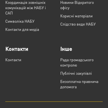
Координація зовнішніх
Новини Відкритого
комунікацій між НАБУ і
офісу
САП
Корисні матеріали
Cимволіка НАБУ
Слідство веде НАБУ
Контакти для медіа
Контакти
Інше
Контакти
Рада громадського
контролю
Публічні закупівлі
Безоплатна правнича
допомога