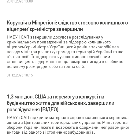
20.01.2026 13:00
Корупція в Мінрегіоні: слідство стосовно колишнього
віцепрем’єр-міністра завершили
НАБУ і САП завершили досудове розслідування у
кримінальному провадженні за підозрою колишнього
віцепрем’єр-міністра України (який раніше також обіймав
посаду міністра розвитку громад та територій України) та ще
п’ятьох осіб. Їх підозрюють у зловживанні службовим
становищем та одержанні неправомірної вигоди в особливо
великому розмірі для себе та третіх осіб.
31.12.2025 10:15
1,3 млн дол. США за перемогу в конкурсі на
будівництво житла для військових: завершили
розслідування (ВІДЕО)
НАБУ і САП відкрили матеріали справи колишнього керівника
одного з Центральних територіальних управлінь Міністерства
оборони України, якого підозрюють в одержанні неправомірної
вигоди від одного зі столичних забудовників.