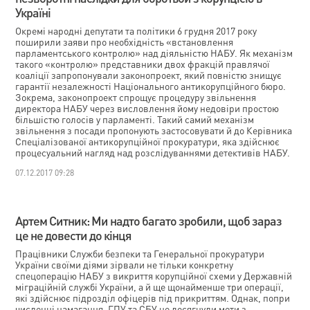
Україні
Окремі народні депутати та політики 6 грудня 2017 року
поширили заяви про необхідність «встановлення
парламентського контролю» над діяльністю НАБУ. Як механізм
такого «контролю» представники двох фракцій правлячої
коаліції запропонували законопроект, який повністю знищує
гарантії незалежності Національного антикорупційного бюро.
Зокрема, законопроект спрощує процедуру звільнення
директора НАБУ через висловлення йому недовіри простою
більшістю голосів у парламенті. Такий самий механізм
звільнення з посади пропонують застосовувати й до Керівника
Спеціалізованої антикорупційної прокуратури, яка здійснює
процесуальний нагляд над розслідуваннями детективів НАБУ.
07.12.2017 09:28
Артем Ситник: Ми надто багато зробили, щоб зараз
це не довести до кінця
Працівники Служби безпеки та Генеральної прокуратури
України своїми діями зірвали не тільки конкретну
спецоперацію НАБУ з викриття корупційної схеми у Державній
міграційній службі України, а й ще щонайменше три операції,
які здійснює підрозділ офіцерів під прикриттям. Однак, попри
численні намагання, ГПУ та СБУ не досягнули мети з