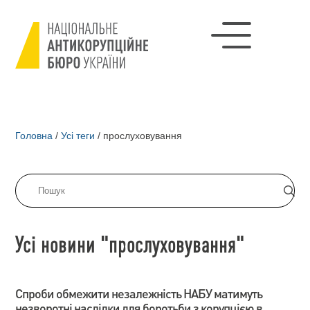
Головна
/
Усі теги
/
прослуховування
Усі новини "прослуховування"
Спроби обмежити незалежність НАБУ матимуть
незворотні наслідки для боротьби з корупцією в