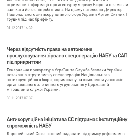
отримання інформації про агентурну мережу Бюро та не змогли
залякати його співробітників. На цьому наголосив Директор
Національного антикорупційного бюро України Артем Ситник 1
грудня під час брифінгу.
01.12.2017 16:39
Через відсутність права на автономне
прослуховування зірвано спецоперацію НАБУ та САП
під прикриттям
Генеральна прокуратура України та Служба безпеки України
незаконно втрутилися у спецоперацію Національного
антикорупційного бюро, спрямовану на виявлення учасників
організованого злочинного угруповання у Державній
міграційній службі України.
30.11.2017 07:37
Антикорупційна ініціатива ЄС підтримає інституційну
спроможність НАБУ
Європейський Союз готовий надавати підтримку реформам в