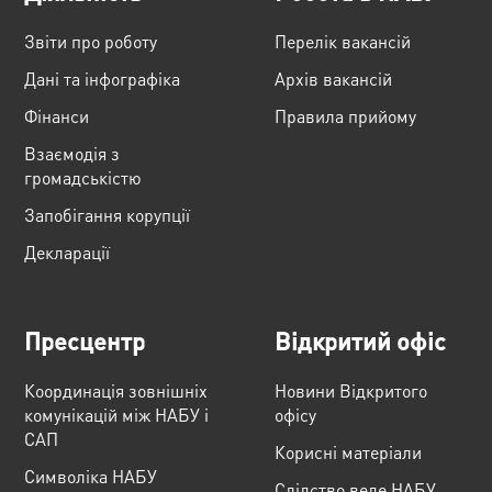
Звіти про роботу
Перелік вакансій
Дані та інфографіка
Архів вакансій
Фінанси
Правила прийому
Взаємодія з
громадськістю
Запобігання корупції
Декларації
Пресцентр
Відкритий офіс
Координація зовнішніх
Новини Відкритого
комунікацій між НАБУ і
офісу
САП
Корисні матеріали
Cимволіка НАБУ
Слідство веде НАБУ