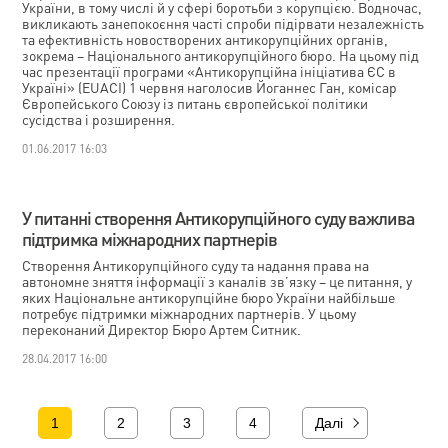
України, в тому числі й у сфері боротьби з корупцією. Водночас,
викликають занепокоєння часті спроби підірвати незалежність
та ефективність новостворених антикорупційних органів,
зокрема – Національного антикорупційного бюро. На цьому під
час презентації програми «Антикорупційна ініціатива ЄС в
Україні» (EUACI) 1 червня наголосив Йоганнес Ган, комісар
Європейського Союзу із питань європейської політики
сусідства і розширення.
01.06.2017 16:03
У питанні створення Антикорупційного суду важлива
підтримка міжнародних партнерів
Створення Антикорупційного суду та надання права на
автономне зняття інформації з каналів зв’язку – це питання, у
яких Національне антикорупційне бюро України найбільше
потребує підтримки міжнародних партнерів. У цьому
переконаний Директор Бюро Артем Ситник.
28.04.2017 16:00
1
2
3
4
Далі