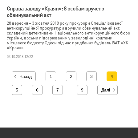
Cправа заводу «Краян»: 8 особам вручено
обвинувальний акт
28 вересня – 3 жовтня 2018 року прокурори Спеціалізованої
антикорупційної прокуратури вручили обвинувальний акт,
складений детективами Національного антикорупційного бюро
України, восьми підозрюваним у заволодінні коштами
місцевого бюджету Одеси під час придбання будівель ВАТ «ХК
«Краян».
03.10.2018 12:22
Назад
1
2
3
4
…
5
6
7
9
Далі