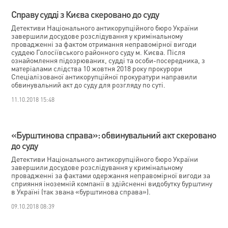
Справу судді з Києва скеровано до суду
Детективи Національного антикорупційного бюро України
завершили досудове розслідування у кримінальному
провадженні за фактом отримання неправомірної вигоди
суддею Голосіївського районного суду м. Києва. Після
ознайомлення підозрюваних, судді та особи-посередника, з
матеріалами слідства 10 жовтня 2018 року прокурори
Спеціалізованої антикорупційної прокуратури направили
обвинувальний акт до суду для розгляду по суті.
11.10.2018 15:48
«Бурштинова справа»: обвинувальний акт скеровано
до суду
Детективи Національного антикорупційного бюро України
завершили досудове розслідування у кримінальному
провадженні за фактами одержання неправомірної вигоди за
сприяння іноземній компанії в здійсненні видобутку бурштину
в Україні (так звана «бурштинова справа»).
09.10.2018 08:39