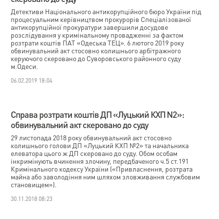
Детективи Національного антикорупційного бюро України під
процесуальним керівництвом прокурорів Спеціалізованої
антикорупційної прокуратури завершили досудове
розслідування у кримінальному провадженні за фактом
розтрати коштів ПАТ «Одеська ТЕЦ». 6 лютого 2019 року
обвинувальний акт стосовно колишнього арбітражного
керуючого скеровано до Суворовського районного суду
м.Одеси.
06.02.2019 18:04
Справа розтрати коштів ДП «Луцький КХП N2»:
обвинувальний акт скеровано до суду
29 листопада 2018 року обвинувальний акт стосовно
колишнього голови ДП «Луцький КХП №2» та начальника
елеватора цього ж ДП скеровано до суду. Обом особам
інкримінують вчинення злочину, передбаченого ч.5 ст.191
Кримінального кодексу України («Привласнення, розтрата
майна або заволодіння ним шляхом зловживання службовим
становищем»).
30.11.2018 08:23