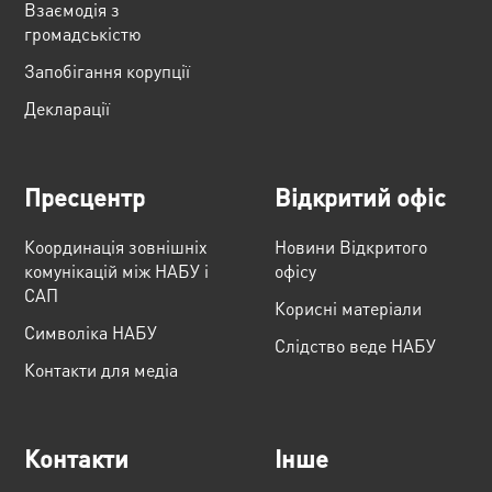
Взаємодія з
громадськістю
Запобігання корупції
Декларації
Пресцентр
Відкритий офіс
Координація зовнішніх
Новини Відкритого
комунікацій між НАБУ і
офісу
САП
Корисні матеріали
Cимволіка НАБУ
Слідство веде НАБУ
Контакти для медіа
Контакти
Інше