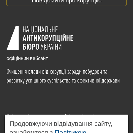
Повідомити про корупцію
офіційний вебсайт
Очищення влади від корупції заради побудови та
розвитку успішного суспільства та ефективної держави
Всі матеріали на цьому сайті розміщені на умовах
ліцензії
Creative Commons Attribution-NonCommercial-
Продовжуючи відвідування сайту,
NoDerivatives 4.0 International
. Використання будь-
ознайомтеся з
Політикою