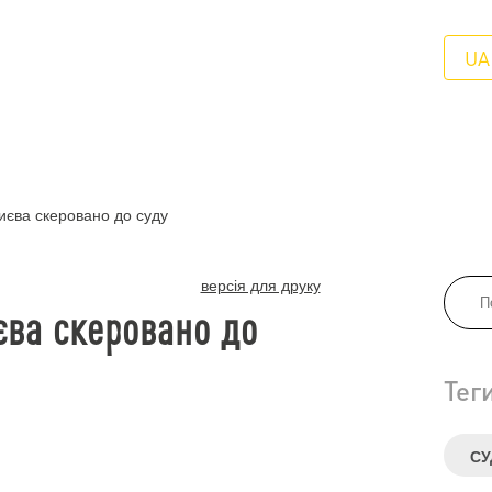
UA
иєва скеровано до суду
версія для друку
єва скеровано до
Тег
СУ