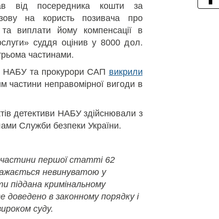
ав від посередника кошти за
озову на користь позивача про
 та виплати йому компенсації в
ослуги» суддя оцінив у 8000 дол.
трьома частинами.
ви НАБУ та прокурори САП
викрили
м частини неправомірної вигоди в
тів детективи НАБУ здійснювали з
лами Служби безпеки України.
 частини першої статті 62
важається невинуватою у
ути піддана кримінальному
де доведено в законному порядку і
ироком суду.