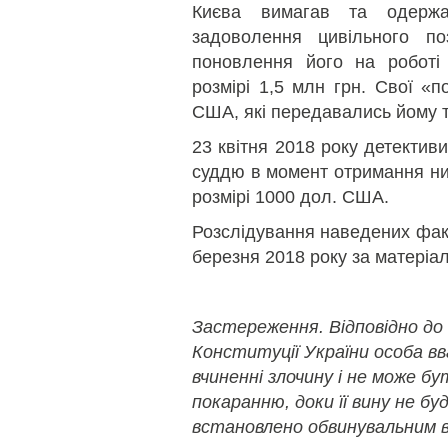
Києва вимагав та одерж
задоволення цивільного п
поновлення його на роботі
розмірі 1,5 млн грн. Свої «п
США, які передавались йому 
23 квітня 2018 року детекти
суддю в момент отримання ни
розмірі 1000 дол. США.
Розслідування наведених фак
березня 2018 року за матеріа
Застереження. Відповідно до
Конституції України особа в
вчиненні злочину і не може б
покаранню, доки її вину не бу
встановлено обвинувальним в