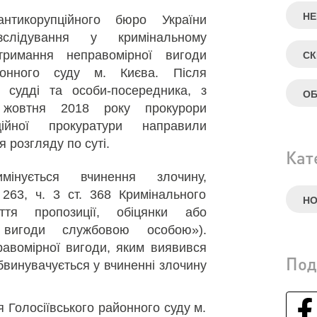
НЕ
антикорупційного бюро України
слідування у кримінальному
римання неправомірної вигоди
СК
йонного суду м. Києва. Після
 судді та особи-посередника, з
ОБ
 жовтня 2018 року прокурори
пційної прокуратури направили
 розгляду по суті.
Кат
мінується вчинення злочину,
 263, ч. 3 ст. 368 Кримінального
Н
ття пропозиції, обіцянки або
 вигоди службовою особою»).
авомірної вигоди, яким виявився
Под
обвинувачується у вчиненні злочину
я Голосіївського районного суду м.