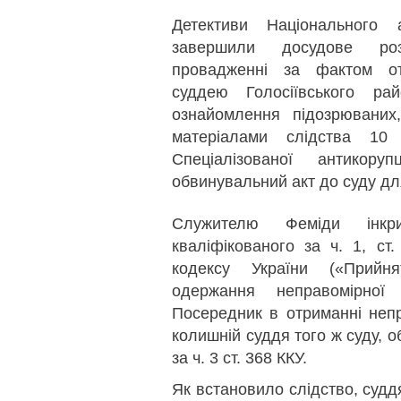
Детективи Національного 
завершили досудове роз
провадженні за фактом от
суддею Голосіївського ра
ознайомлення підозрюваних,
матеріалами слідства 10
Спеціалізованої антикору
обвинувальний акт до суду для
Служителю Феміди інкри
кваліфікованого за ч. 1, ст.
кодексу України («Прийня
одержання неправомірної
Посередник в отриманні непр
колишній суддя того ж суду, 
за ч. 3 ст. 368 ККУ.
Як встановило слідство, судд