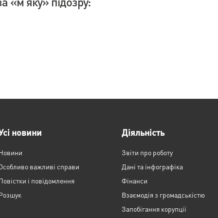
а «м’яку» підозру:
Усі новини
Діяльність
Новини
Звіти про роботу
Особливо важливі справи
Дані та інфографіка
Повістки і повідомлення
Фінанси
Розшук
Взаємодія з громадськістю
Запобігання корупції