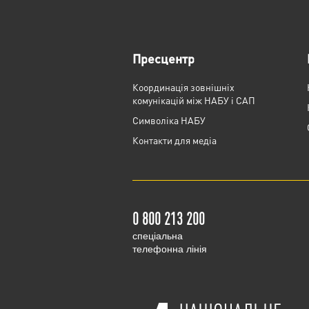
Пресцентр
Координація зовнішніх
комунікацій між НАБУ і САП
Cимволіка НАБУ
Контакти для медіа
0 800 213 200
cпеціальна
телефонна лінія