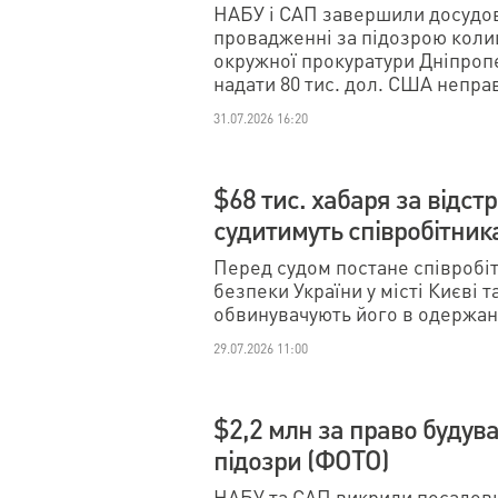
НАБУ і САП завершили досудов
провадженні за підозрою кол
окружної прокуратури Дніпропе
надати 80 тис. дол. США непра
31.07.2026 16:20
$68 тис. хабаря за відстр
судитимуть співробітник
Перед судом постане співробі
безпеки України у місті Києві 
обвинувачують його в одержанн
29.07.2026 11:00
$2,2 млн за право будув
підозри (ФОТО)
НАБУ та САП викрили посадовц