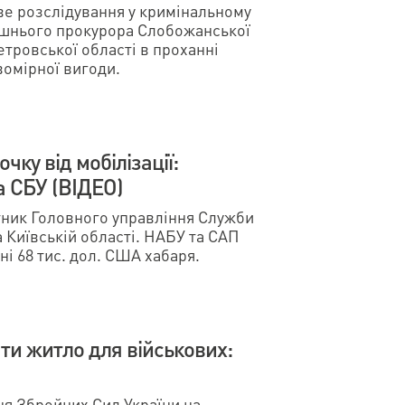
е розслідування у кримінальному
ишнього прокурора Слобожанської
тровської області в проханні
вомірної вигоди.
очку від мобілізації:
а СБУ (ВІДЕО)
тник Головного управління Служби
та Київській області. НАБУ та САП
і 68 тис. дол. США хабаря.
ати житло для військових:
я Збройних Сил України на