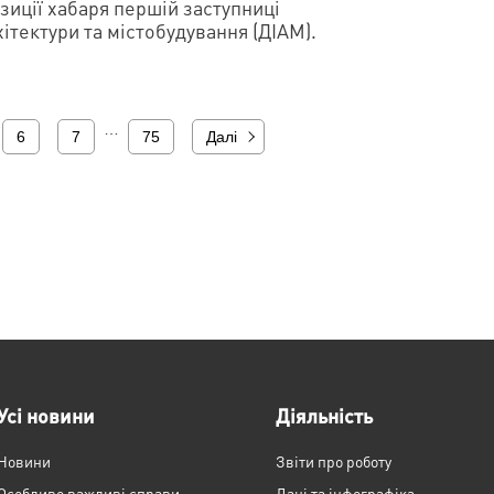
зиції хабаря першій заступниці
ітектури та містобудування (ДІАМ).
…
6
7
75
Далі
Усі новини
Діяльність
Новини
Звіти про роботу
Особливо важливі справи
Дані та інфографіка