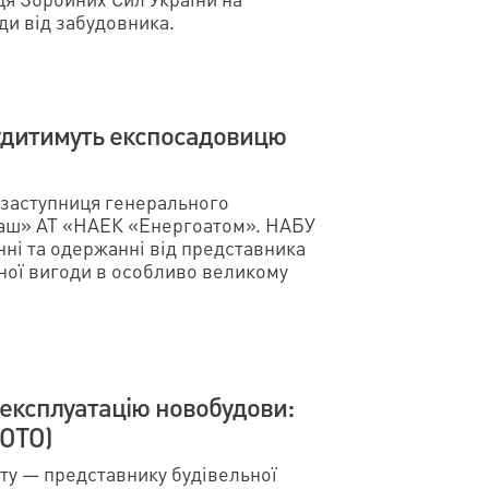
ди від забудовника.
судитимуть експосадовицю
заступниця генерального
маш» АТ «НАЕК «Енергоатом». НАБУ
нні та одержанні від представника
ної вигоди в особливо великому
 експлуатацію новобудови:
ФОТО)
ту — представнику будівельної