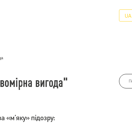
UA
да
авомірна вигода"
а «м’яку» підозру: