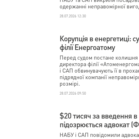
одержанні неправомірної виго
28.07.2026 12:30
Корупція в енергетиці: 
філії Енергоатому
Перед судом постане колишня 
директора філії «Атоменерго
і САП обвинувачують її в проха
підрядної компанії неправомір
розмірі.
28.07.2026 09:50
$20 тисяч за введення в
підозрюється адвокат (
НАБУ і САП повідомили адвока