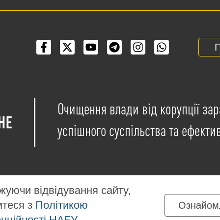
П
Очищення влади від корупції зар
успішного суспільства та ефекти
уючи відвідування сайту,
мтеся з
Політикою
Ознайом
іщені на умовах ліцензії
Creative Commons Attribution-NonCo
нційності НАБУ