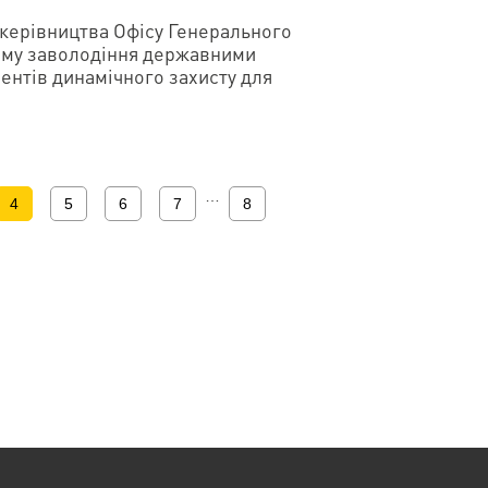
 керівництва Офісу Генерального
ему заволодіння державними
ментів динамічного захисту для
…
4
5
6
7
8