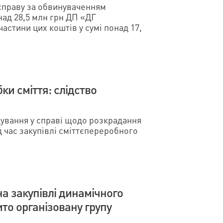
 справу за обвинуваченням
над 28,5 млн грн ДП «ДГ
частини цих коштів у сумі понад 17,
ки сміття: слідство
ування у справі щодо розкрадання
 час закупівлі сміттєпереробного
на закупівлі динамічного
ито організовану групу