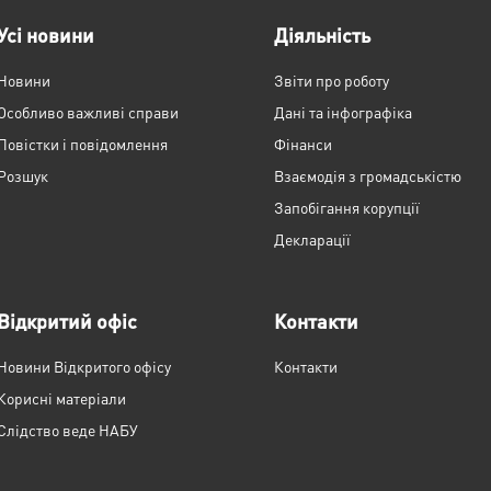
Усі новини
Діяльність
Новини
Звіти про роботу
Особливо важливі справи
Дані та інфографіка
Повістки і повідомлення
Фінанси
Розшук
Взаємодія з громадськістю
Запобігання корупції
Декларації
Відкритий офіс
Контакти
Новини Відкритого офісу
Контакти
Корисні матеріали
Слідство веде НАБУ