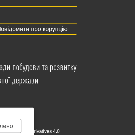
овідомити про корупцію
ади побудови та розвитку
вної держави
лено
mmercial-NoDerivatives 4.0