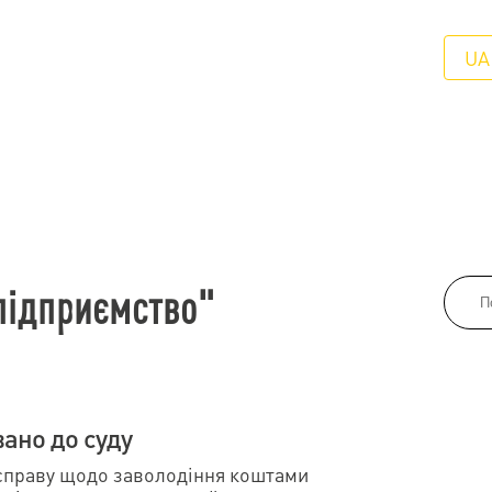
UA
підприємство"
ано до суду
 справу щодо заволодіння коштами