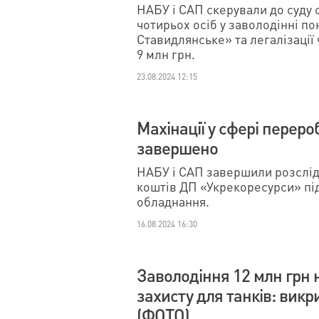
НАБУ і САП скерували до суду
чотирьох осіб у заволодінні по
Ставидлянське» та легалізації 
9 млн грн.
23.08.2024 12:15
Махінації у сфері перероб
завершено
НАБУ і САП завершили розслід
коштів ДП «Укрекоресурси» під
обладнання.
16.08.2024 16:30
Заволодіння 12 млн грн 
захисту для танків: викр
(ФОТО)