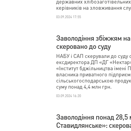
державних хлібозаготівельних 
керівників на зловживання с
03.09.2024 17:55
Заволодіння збіжжям на 
скеровано до суду
НАБУ і САП скерували до суду
ексдиректора ДП «ДГ «Нектар»
«Інститут бджільництва імені 
власника приватного підприємс
сільськогосподарською продук
суму понад 4,4 млн грн.
03.09.2024 16:20
Заволодіння понад 28,5
Ставидлянське»: скерова