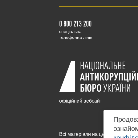
0 800 213 200
cпеціальна
телефонна лінія
офіційний вебсайт
Продовж
ознайо
Всі матеріали на цьому сайті розм
конфіде