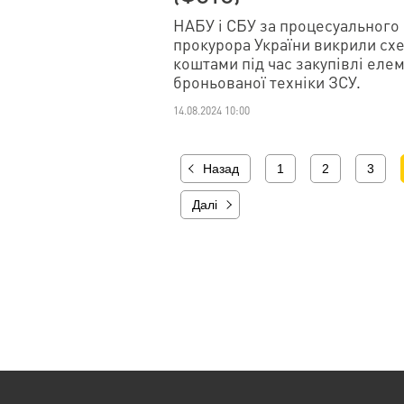
НАБУ і СБУ за процесуального
прокурора України викрили сх
коштами під час закупівлі еле
броньованої техніки ЗСУ.
14.08.2024 10:00
Назад
1
2
3
Далі