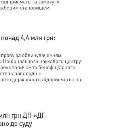
підприємств та замаху їх
лужбовим становищем.
понад 4,4 млн грн:
 справу за обвинуваченням
 Національного наукового центру
Прокоповича» та бенефіціарного
тва у заволодінні
цією державного підприємства на
 млн грн ДП «ДГ
но до суду