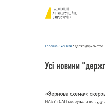
Головна
/
Усі теги
/
держпідприємство
Усі новини "держ
«Зернова схема»: скеров
НАБУ і САП скерували до суду