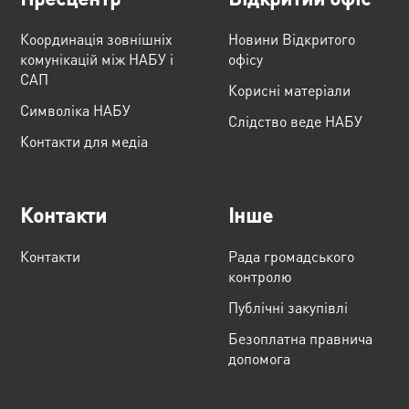
Координація зовнішніх
Новини Відкритого
комунікацій між НАБУ і
офісу
САП
Корисні матеріали
Cимволіка НАБУ
Слідство веде НАБУ
Контакти для медіа
Контакти
Інше
Контакти
Рада громадського
контролю
Публічні закупівлі
Безоплатна правнича
допомога