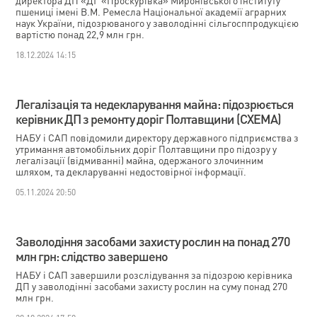
директора ДП «ДГ «Проскурівка» Миронівського інституту
пшениці імені В.М. Ремесла Національної академії аграрних
наук України, підозрюваного у заволодінні сільгосппродукцією
вартістю понад 22,9 млн грн.
18.12.2024 14:15
Легалізація та недекларування майна: підозрюється
керівник ДП з ремонту доріг Полтавщини (СХЕМА)
НАБУ і САП повідомили директору державного підприємства з
утримання автомобільних доріг Полтавщини про підозру у
легалізації (відмиванні) майна, одержаного злочинним
шляхом, та декларуванні недостовірної інформації.
05.11.2024 20:50
Заволодіння засобами захисту рослин на понад 270
млн грн: слідство завершено
НАБУ і САП завершили розслідування за підозрою керівника
ДП у заволодінні засобами захисту рослин на суму понад 270
млн грн.