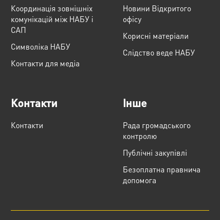
Координація зовнішніх
Новини Відкритого
комунікацій між НАБУ і
офісу
САП
Корисні матеріали
Cимволіка НАБУ
Слідство веде НАБУ
Контакти для медіа
Контакти
Інше
Контакти
Рада громадського
контролю
Публічні закупівлі
Безоплатна правнича
допомога