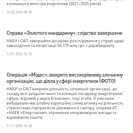
колишнього міністра енергетики (2021–2025 років).
16.02.2026 08:00
Справа «Золотого мандарину»: слідство завершене
НАБУ і САП завершили досудове розслідування у справі щодо
заволодіння та легалізації 54,179 млн грн з держбюджету.
12.01.2026 16:15
Операція «Мідас»: викрито високорівневу злочинну
організацію, що діяла у сфері енергетики (ФОТО)
НАБУ та САП викрили діяльність злочинної організації, до
складу якої входили чинні та колишні посадовці енергетичної
сфери, відомий у медіа бізнесмен, інші особи. ЇЇ учасники
вибудували масштабну корупційну схему впливу на діяльність
стратегічних підприємств державного сектору, зокрема АТ
«НАЕК «Енергоатом», отримання неправомірної вигоди та
відмивання коштів.
11.11.2025 13:30