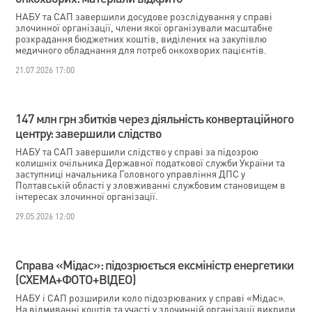
НАБУ та САП завершили досудове розслідування у справі
злочинної організації, члени якої організували масштабне
розкрадання бюджетних коштів, виділених на закупівлю
медичного обладнання для потреб онкохворих пацієнтів.
21.07.2026 17:00
147 млн грн збитків через діяльність конвертаційного
центру: завершили слідство
НАБУ та САП завершили слідство у справі за підозрою
колишніх очільника Державної податкової служби України та
заступниці начальника Головного управління ДПС у
Полтавській області у зловживанні службовим становищем в
інтересах злочинної організації.
29.05.2026 12:00
Справа «Мідас»: підозрюється ексміністр енергетики
(СХЕМА+ФОТО+ВІДЕО)
НАБУ і САП розширили коло підозрюваних у справі «Мідас».
На відмиванні коштів та участі у злочинній організації викрили