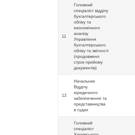
Головний
спеціаліст відділу
бухгалтерського
обліку та
економічного
аналізу
11
Управління
бухгалтерського
обліку та звітності
(продовжено
строк прийому
документів)
Начальник
Відділу
юридичного
12
забезпечення та
представництва
в судах
Головний
спеціаліст
Харківського