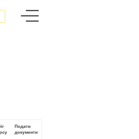
іг
Подати
рсу
документи