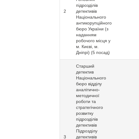
підрозділів
2
детективів
Національного
антикорупційного
бюро України (з
наданням
робочого місця у
м. Києві, м.
Дніпрі) (5 посад)
Старший
детектив
Національного
бюро відділу
аналітично-
методичної
роботи та
стратегічного
розвитку
підрозділів
детективів
Підрозділу
3
детективів