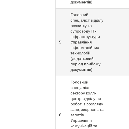
документів)
Головний
спеціаліст відділу
розвитку та
супроводу ІТ-
інфраструктури
5
Управління
інформаційних
технологій
(додатковий
період прийому
документів)
Головний
спеціаліст
сектору колл-
центр відділу по
роботі з розгляду
заяв, звернень та
6
запитів
Управління
комунікацій та