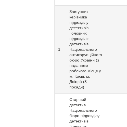
Заступник
керівника
підрозділу
детективів
Головних
підрозділів
детективів
1
Національного
антикорупційного
бюро України (з
наданням
робочого місця у
м. Києві, м.
Дніпрі) (3
посади)
Старший
детектив
Національного
бюро підрозділу
детективів
Головних