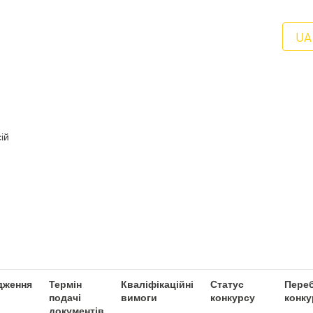
UA
ій
дження
Термін
Кваліфікаційні
Статус
Переб
подачі
вимоги
конкурсу
конку
документів