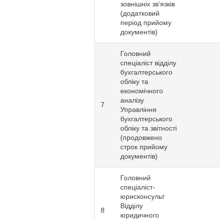
зовнішніх зв’язків
(додатковий
період прийому
документів)
Головний
спеціаліст відділу
бухгалтерського
обліку та
економічного
аналізу
7
Управління
бухгалтерського
обліку та звітності
(продовжено
строк прийому
документів)
Головний
спеціаліст-
юрисконсульт
Відділу
8
юридичного