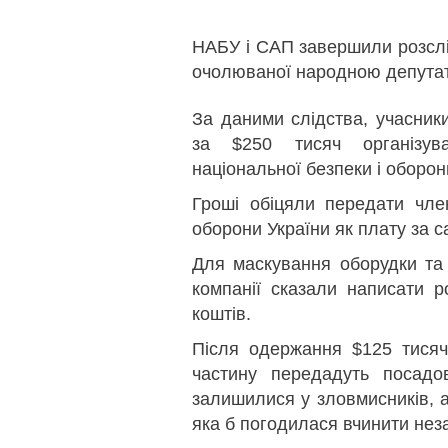
НАБУ і САП завершили розслід
очолюваної народною депутат
За даними слідства, учасник
за $250 тисяч організув
національної безпеки і оборон
Гроші обіцяли передати чле
оборони України як плату за с
Для маскування оборудки та 
компанії сказали написати р
коштів.
Після одержання $125 тися
частину передадуть посад
залишилися у зловмисників, а
яка б погодилася вчинити незак