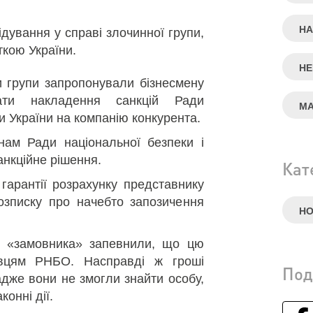
НА
ування у справі злочинної групи,
кою України.
НЕ
и групи запропонували бізнесмену
ати накладення санкцій Ради
МА
и України на компанію конкурента.
нам Ради національної безпеки і
анкційне рішення.
Кат
гарантії розрахунку представнику
озписку про начебто запозичення
Н
ч «замовника» запевнили, що цю
овцям РНБО. Насправді ж гроші
Под
дже вони не змогли знайти особу,
онні дії.