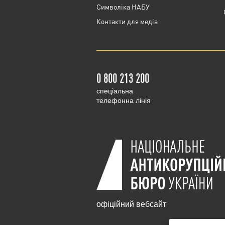
Cимволіка НАБУ
Контакти для медіа
0 800 213 200
cпеціальна
телефонна лінія
офіційний вебсайт