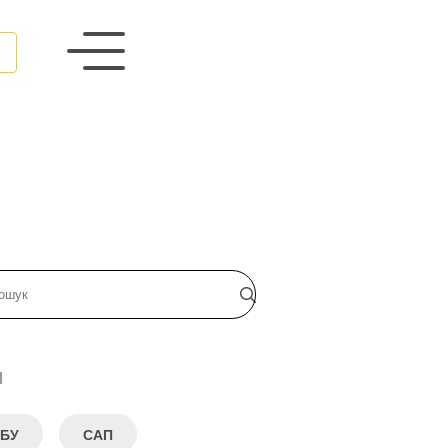
и
БУ
САП