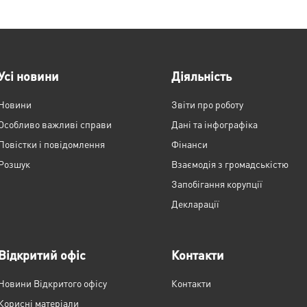
Усі новини
Діяльність
Новини
Звіти про роботу
Особливо важливі справи
Дані та інфографіка
Повістки і повідомлення
Фінанси
Розшук
Взаємодія з громадськістю
Запобігання корупції
Декларації
Відкритий офіс
Контакти
Новини Відкритого офісу
Контакти
Корисні матеріали