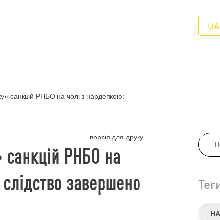
UA
» санкцій РНБО на чолі з нардепкою:
версія для друку
 санкцій РНБО на
 слідство завершено
Тег
НА