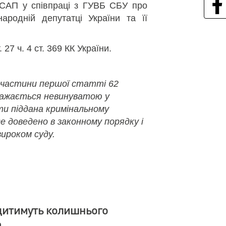
 САП у співпраці з ГУВБ СБУ про
ародній депутатці України та її
. 27 ч. 4 ст. 369 КК України.
 частини першої статті 62
важається невинуватою у
ути піддана кримінальному
де доведено в законному порядку і
ироком суду.
дитимуть колишнього
а