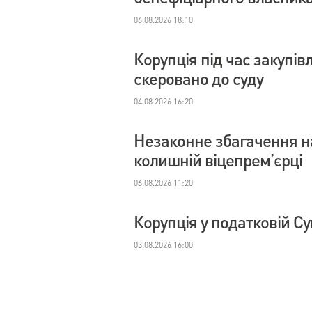
06.08.2026 18:10
Корупція під час закупі
скеровано до суду
04.08.2026 16:20
Незаконне збагачення на
колишній віцепрем’єрці
06.08.2026 11:20
Корупція у податковій С
03.08.2026 16:00