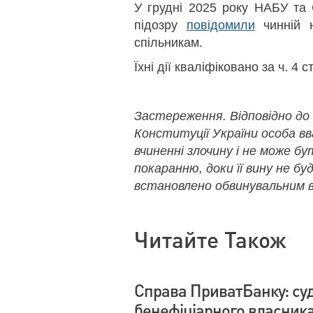
У грудні 2025 року НАБУ та
підозру
повідомили
чинній н
спільникам.
Їхні дії кваліфіковано за ч. 4 ст
Застереження. Відповідно до
Конституції України особа в
вчиненні злочину і не може б
покаранню, доки її вину не бу
встановлено обвинувальним в
Читайте Також
Справа ПриватБанку: су
бенефіціарного власник