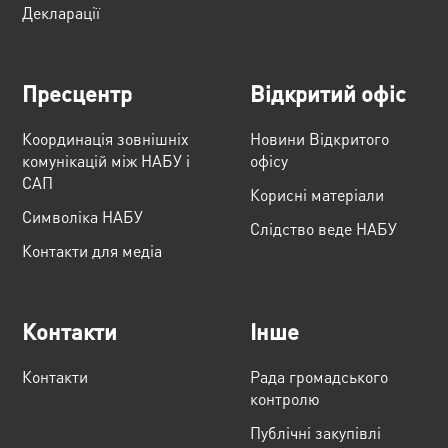
Декларації
Пресцентр
Відкритий офіс
Координація зовнішніх
Новини Відкритого
комунікацій між НАБУ і
офісу
САП
Корисні матеріали
Cимволіка НАБУ
Слідство веде НАБУ
Контакти для медіа
Контакти
Інше
Контакти
Рада громадського
контролю
Публічні закупівлі