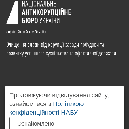
офіційний вебсайт
Очищення влади від корупції заради побудови та
розвитку успішного суспільства та ефективної держави
Всі матеріали на цьому сайті розміщені на умовах
ліцензії
Creative Commons Attribution-NonCommercial-
Продовжуючи відвідування сайту,
NoDerivatives 4.0 International
. Використання будь-
ознайомтеся з
Політикою
яких матеріалів, розміщених на сайті, дозволяється
конфіденційності НАБУ
за умови посилання на
www.nabu.gov.ua
в
незалежності від повного або часткового
Ознайомлено
використання матеріалів.