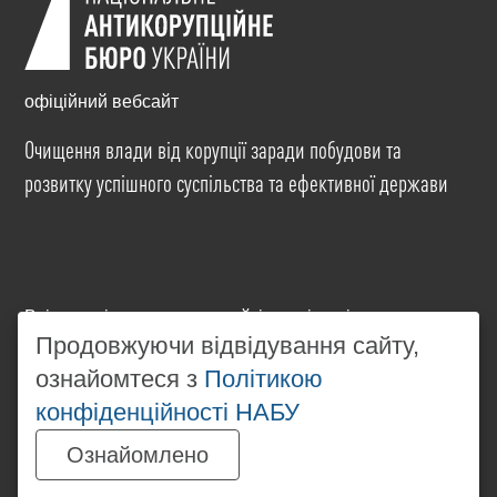
офіційний вебсайт
Очищення влади від корупції заради побудови та
розвитку успішного суспільства та ефективної держави
Всі матеріали на цьому сайті розміщені на умовах
ліцензії
Creative Commons Attribution-NonCommercial-
Продовжуючи відвідування сайту,
NoDerivatives 4.0 International
. Використання будь-
ознайомтеся з
Політикою
яких матеріалів, розміщених на сайті, дозволяється
конфіденційності НАБУ
за умови посилання на
www.nabu.gov.ua
в
незалежності від повного або часткового
Ознайомлено
використання матеріалів.