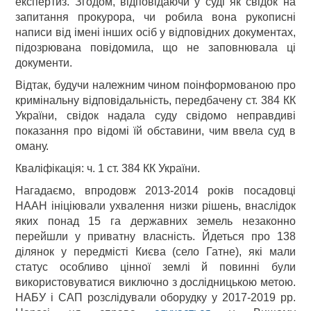
експертиз. Згодом, відповідаючи у суді як свідок на
запитання прокурора, чи робила вона рукописні
написи від імені інших осіб у відповідних документах,
підозрювана повідомила, що не заповнювала ці
документи.
Відтак, будучи належним чином поінформованою про
кримінальну відповідальність, передбачену ст. 384 КК
України, свідок надала суду свідомо неправдиві
показання про відомі їй обставини, чим ввела суд в
оману.
Кваліфікація: ч. 1 ст. 384 КК України.
Нагадаємо, впродовж 2013-2014 років посадовці
НААН ініціювали ухвалення низки рішень, внаслідок
яких понад 15 га державних земель незаконно
перейшли у приватну власність. Йдеться про 138
ділянок у передмісті Києва (село Гатне), які мали
статус особливо цінної землі й повинні були
використовуватися виключно з дослідницькою метою.
НАБУ і САП розслідували оборудку у 2017-2019 рр.