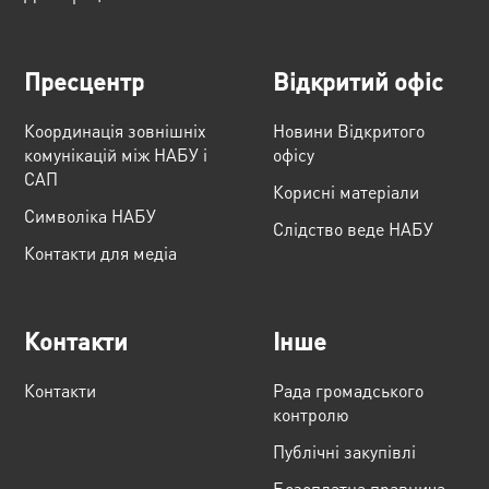
Пресцентр
Відкритий офіс
Координація зовнішніх
Новини Відкритого
комунікацій між НАБУ і
офісу
САП
Корисні матеріали
Cимволіка НАБУ
Слідство веде НАБУ
Контакти для медіа
Контакти
Інше
Контакти
Рада громадського
контролю
Публічні закупівлі
Безоплатна правнича