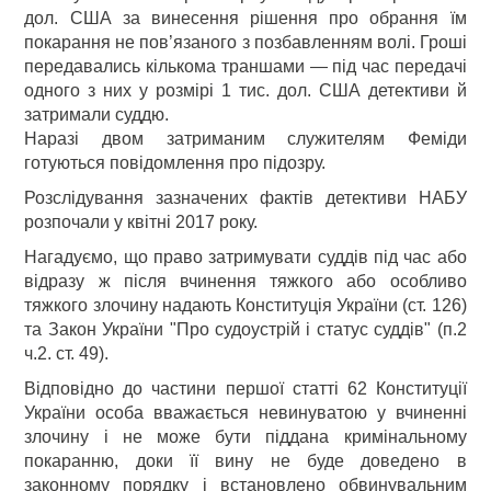
дол. США за винесення рішення про обрання їм
покарання не пов’язаного з позбавленням волі. Гроші
передавались кількома траншами — під час передачі
одного з них у розмірі 1 тис. дол. США детективи й
затримали суддю.
Наразі двом затриманим служителям Феміди
готуються повідомлення про підозру.
Розслідування зазначених фактів детективи НАБУ
розпочали у квітні 2017 року.
Нагадуємо, що право затримувати суддів під час або
відразу ж після вчинення тяжкого або особливо
тяжкого злочину надають Конституція України (ст. 126)
та Закон України "Про судоустрій і статус суддів" (п.2
ч.2. ст. 49).
Відповідно до частини першої статті 62 Конституції
України особа вважається невинуватою у вчиненні
злочину і не може бути піддана кримінальному
покаранню, доки її вину не буде доведено в
законному порядку і встановлено обвинувальним