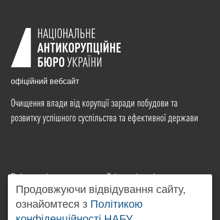
офіційний вебсайт
Очищення влади від корупції заради побудови та
розвитку успішного суспільства та ефективної держави
Всі матеріали на цьому сайті розміщені на умовах
ліцензії
Продовжуючи відвідування сайту,
Creative Commons Attribution-NonCommercial-
NoDerivatives 4.0 International
. Використання будь-
ознайомтеся з
Політикою
яких матеріалів, розміщених на сайті, дозволяється
конфіденційності НАБУ
за умови посилання на
www.nabu.gov.ua
в