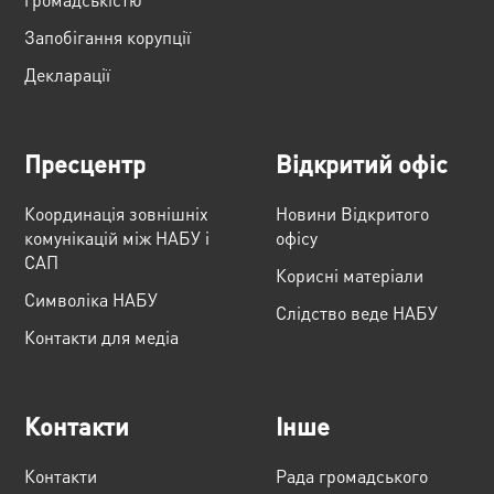
Запобігання корупції
Декларації
Пресцентр
Відкритий офіс
Координація зовнішніх
Новини Відкритого
комунікацій між НАБУ і
офісу
САП
Корисні матеріали
Cимволіка НАБУ
Слідство веде НАБУ
Контакти для медіа
Контакти
Інше
Контакти
Рада громадського