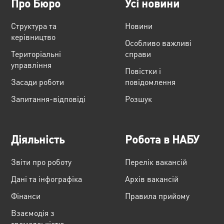
Про Бюро
Усі новини
Структура та
Новини
керівництво
Особливо важливі
Територіальні
справи
управління
Повістки і
Засади роботи
повідомлення
Запитання-відповіді
Розшук
Діяльність
Робота в НАБУ
Звіти про роботу
Перелік вакансій
Дані та інфографіка
Архів вакансій
Фінанси
Правила прийому
Взаємодія з
громадськістю