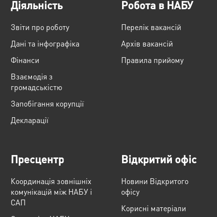
Діяльність
Робота в НАБУ
Звіти про роботу
Перелік вакансій
Дані та інфографіка
Архів вакансій
Фінанси
Правила прийому
Взаємодія з
громадськістю
Запобігання корупції
Декларації
Пресцентр
Відкритий офіс
Координація зовнішніх
Новини Відкритого
комунікацій між НАБУ і
офісу
САП
Корисні матеріали