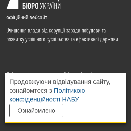
офіційний вебсайт
Очищення влади від корупції заради побудови та
розвитку успішного суспільства та ефективної держави
Всі матеріали на цьому сайті розміщені на умовах
Продовжуючи відвідування сайту,
ліцензії
Creative Commons Attribution-NonCommercial-
NoDerivatives 4.0 International
. Використання будь-
ознайомтеся з
Політикою
яких матеріалів, розміщених на сайті, дозволяється
конфіденційності НАБУ
за умови посилання на
www.nabu.gov.ua
в
незалежності від повного або часткового
Ознайомлено
використання матеріалів.