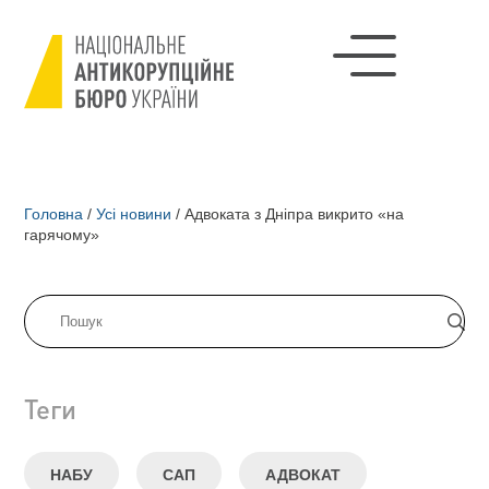
Головна
/
Усі новини
/
Адвоката з Дніпра викрито «на
гарячому»
Теги
НАБУ
САП
АДВОКАТ