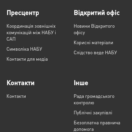
Пресцентр
Відкритий офіс
Координація зовнішніх
Новини Відкритого
комунікацій між НАБУ і
офісу
САП
Корисні матеріали
Cимволіка НАБУ
Слідство веде НАБУ
Контакти для медіа
Контакти
Інше
Контакти
Рада громадського
контролю
Публічні закупівлі
Безоплатна правнича
допомога