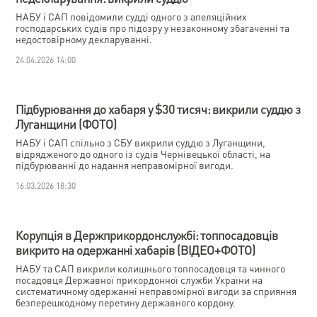
НАБУ і САП повідомили судді одного з апеляційних
господарських судів про підозру у незаконному збагаченні та
недостовірному декларуванні.
24.04.2026 14:00
Підбурювання до хабаря у $30 тисяч: викрили суддю з
Луганщини (ФОТО)
НАБУ і САП спільно з СБУ викрили суддю з Луганщини,
відрядженого до одного із судів Чернівецької області, на
підбурюванні до надання неправомірної вигоди.
16.03.2026 18:30
Корупція в Держприкордонслужбі: топпосадовців
викрито на одержанні хабарів (ВІДЕО+ФОТО)
НАБУ та САП викрили колишнього топпосадовця та чинного
посадовця Державної прикордонної служби України на
систематичному одержанні неправомірної вигоди за сприяння
безперешкодному перетину державного кордону.