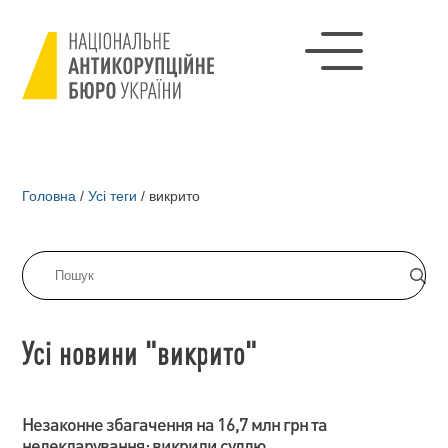
Головна
/
Усі теги
/
викрито
Усі новини "викрито"
Незаконне збагачення на 16,7 млн грн та
недекларування: викрили суддю