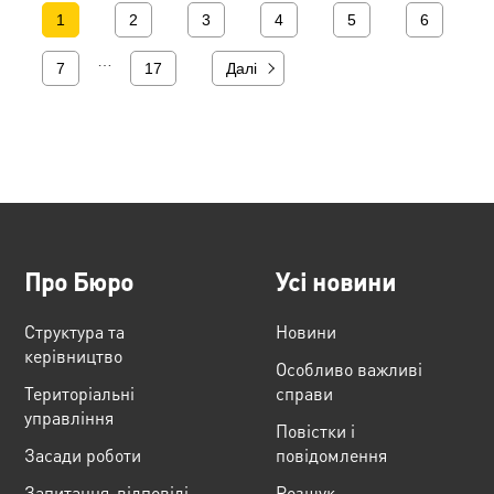
1
2
3
4
5
6
…
7
17
Далі
Про Бюро
Усі новини
Структура та
Новини
керівництво
Особливо важливі
Територіальні
справи
управління
Повістки і
Засади роботи
повідомлення
Запитання-відповіді
Розшук