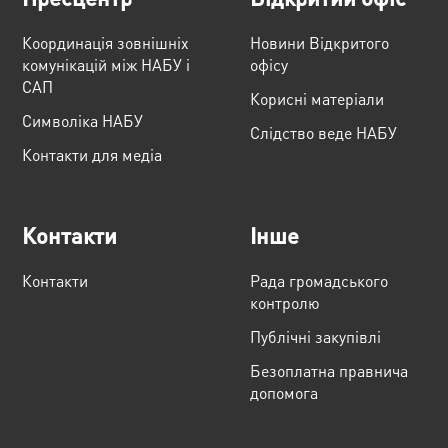
Координація зовнішніх
Новини Відкритого
комунікацій між НАБУ і
офісу
САП
Корисні матеріали
Cимволіка НАБУ
Слідство веде НАБУ
Контакти для медіа
Контакти
Інше
Контакти
Рада громадського
контролю
Публічні закупівлі
Безоплатна правнича
допомога