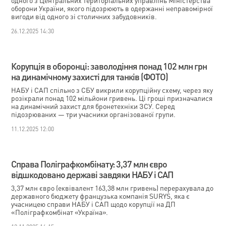
одного з Центральних територіальних управлінь Міністерства
оборони України, якого підозрюють в одержанні неправомірної
вигоди від одного зі столичних забудовників.
26.12.2025 14:30
Корупція в оборонці: заволодіння понад 102 млн грн
на динамічному захисті для танків (ФОТО)
НАБУ і САП спільно з СБУ викрили корупційну схему, через яку
розікрали понад 102 мільйони гривень. Ці гроші призначалися
на динамічний захист для бронетехніки ЗСУ. Серед
підозрюваних — три учасники організованої групи.
11.12.2025 12:00
Справа Поліграфкомбінату: 3,37 млн євро
відшкодовано державі завдяки НАБУ і САП
3,37 млн євро (еквівалент 163,38 млн гривень) перерахувала до
державного бюджету французька компанія SURYS, яка є
учасницею справи НАБУ і САП щодо корупції на ДП
«Поліграфкомбінат «Україна».