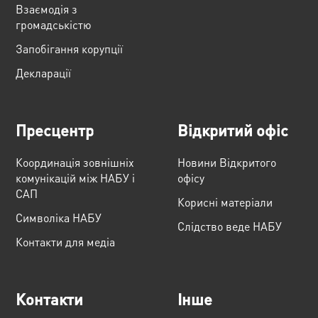
Взаємодія з
громадськістю
Запобігання корупції
Декларації
Пресцентр
Відкритий офіс
Координація зовнішніх
Новини Відкритого
комунікацій між НАБУ і
офісу
САП
Корисні матеріали
Cимволіка НАБУ
Слідство веде НАБУ
Контакти для медіа
Контакти
Інше