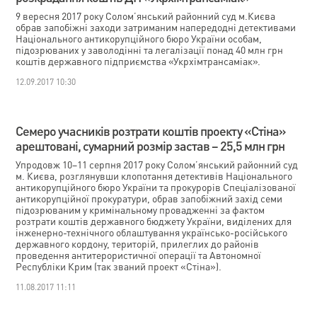
9 вересня 2017 року Солом’янський районний суд м.Києва
обрав запобіжні заходи затриманим напередодні детективами
Національного антикорупційного бюро України особам,
підозрюваних у заволодінні та легалізації понад 40 млн грн
коштів державного підприємства «Укрхімтрансаміак».
12.09.2017 10:30
Семеро учасників розтрати коштів проекту «Стіна»
арештовані, сумарний розмір застав – 25,5 млн грн
Упродовж 10–11 серпня 2017 року Солом’янський районний суд
м. Києва, розглянувши клопотання детективів Національного
антикорупційного бюро України та прокурорів Спеціалізованої
антикорупційної прокуратури, обрав запобіжний захід семи
підозрюваним у кримінальному провадженні за фактом
розтрати коштів державного бюджету України, виділених для
інженерно-технічного облаштування українсько-російського
державного кордону, територій, прилеглих до районів
проведення антитерористичної операції та Автономної
Республіки Крим (так званий проект «Стіна»).
11.08.2017 11:11