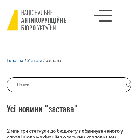
Головна
/
Усі теги
/
застава
Усі новини "застава"
2 млн грн стягнули до бюджету з обвинуваченого у
справі щодо махінацій з одеським кладовищем