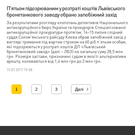
П’ятьом підозрюваним у розтраті коштів Львівського
бронетанкового заводу обрано запобіжний захід
За результатами розгляду клопотань детективів Національного
антикорупційного бюро України та прокурорів Спеціалізованої
антикорупційної прокуратури протягом, 14–15 липня слідчий
суддя Солом’янського райсуду Києва обрав запобіжний захід у
вигляді тримання під вартою строком на 60 діб п’ятьом особам,
які підозрюються у розтраті коштів ДП «Львівський
бронетанковий завод» (далі – ЛБЗ) на загальну суму 28,5 млн
грн. Розміри застави, призначені судом в якості альтернативи
арешту, коливаються від 1,6 млн грн до 2 млн грн.
15.07.2017 19:58
1
2
3
Далі