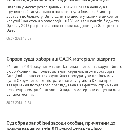
Вперше у межах розслідувань НАБУ і САП за неявку на
вручення обвинувального акта стягнули близько 2 млн грн
застави до бюджету. Він є одним із шести учасників викритої
корупційної схеми з заволодіння 131 млн грн коштів бюджету
Одеси у 2016 році – так звана справа кладовища «Західне» в
Одесі.
05.07.2022 15:55
Справа судді-хабарниці ОАСК: матеріали відкрито
26 липня 2018 року детективи Національного антикорупційного
бюро України під процесуальним керівництвом прокурорів
Спеціалізованої антикорупційної прокуратури повідомили
судді Окружного адміністративного суду міста Києва про
завершення досудового розслідування за фактом отримання
нею неправомірної вигоди. Їй надано матеріали слідства для
ознайомлення.
30.07.2018 15:23
Суд обрав запобіжні заходи особам, причетним до
розкрадання коштів ДП «Укрхімтрансаміак»