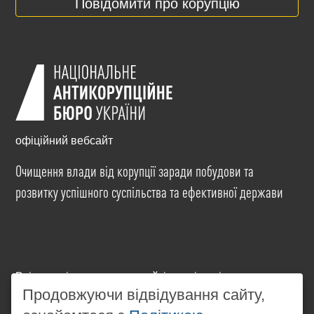
Повідомити про корупцію
офіційний вебсайт
Очищення влади від корупції заради побудови та
розвитку успішного суспільства та ефективної держави
Всі матеріали на цьому сайті розміщені на умовах
ліцензії
Creative Commons Attribution-NonCommercial-
Продовжуючи відвідування сайту,
NoDerivatives 4.0 International
. Використання будь-