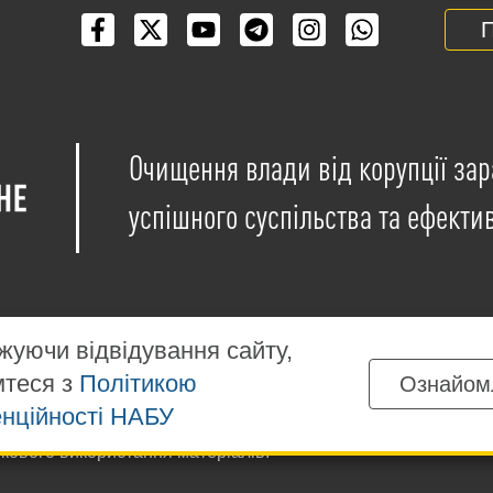
П
Очищення влади від корупції зар
успішного суспільства та ефекти
уючи відвідування сайту,
мтеся з
Політикою
Ознайом
іщені на умовах ліцензії
Creative Commons Attribution-NonCo
нційності НАБУ
ких матеріалів, розміщених на сайті, дозволяється за умов
ткового використання матеріалів.