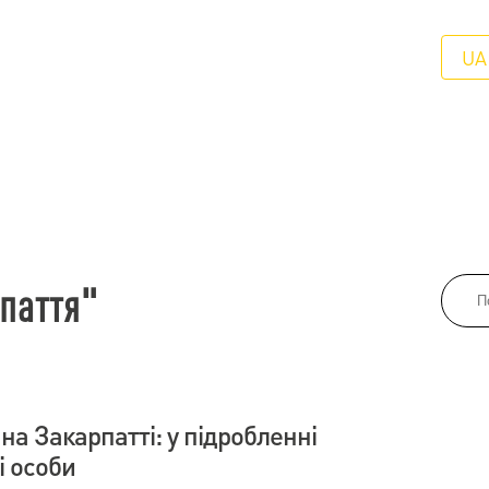
UA
паття"
на Закарпатті: у підробленні
і особи