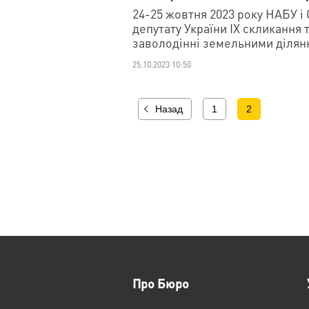
24-25 жовтня 2023 року НАБУ 
депутату України IX скликання 
заволодінні земельними ділян
25.10.2023 10:50
Назад
1
2
Про Бюро