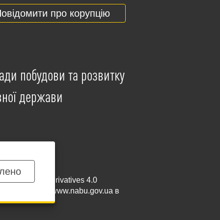
овідомити про корупцію
ади побудови та розвитку
вної держави
лено
mmercial-NoDerivatives 4.0
и посилання на
www.nabu.gov.ua
в