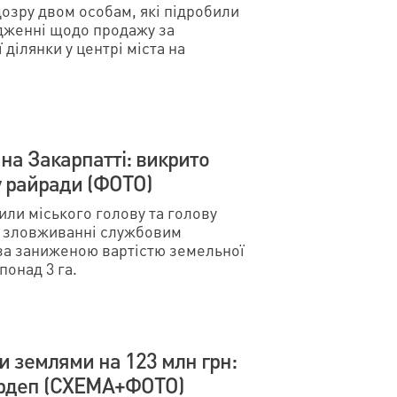
озру двом особам, які підробили
дженні щодо продажу за
ділянки у центрі міста на
 на Закарпатті: викрито
ву райради (ФОТО)
или міського голову та голову
на зловживанні службовим
за заниженою вартістю земельної
понад 3 га.
 землями на 123 млн грн:
ардеп (СХЕМА+ФОТО)