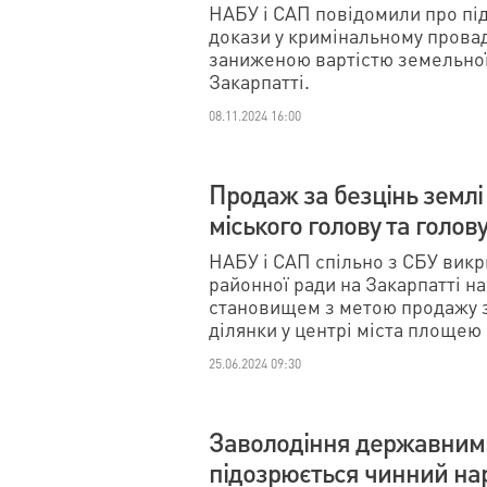
НАБУ і САП повідомили про під
докази у кримінальному прова
заниженою вартістю земельної 
Закарпатті.
08.11.2024 16:00
Продаж за безцінь землі
міського голову та голо
НАБУ і САП спільно з СБУ викр
районної ради на Закарпатті 
становищем з метою продажу 
ділянки у центрі міста площею 
25.06.2024 09:30
Заволодіння державними
підозрюється чинний н