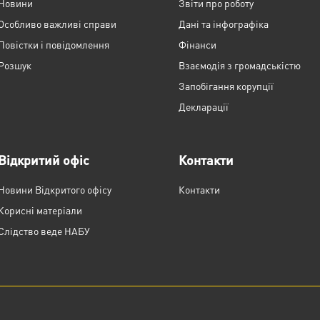
Новини
Звіти про роботу
Особливо важливі справи
Дані та інфографіка
Повістки і повідомлення
Фінанси
Розшук
Взаємодія з громадськістю
Запобігання корупції
Декларації
Відкритий офіс
Контакти
Новини Відкритого офісу
Контакти
Корисні матеріали
Слідство веде НАБУ