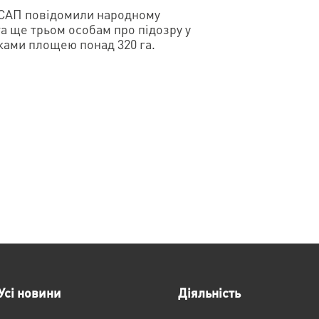
і САП повідомили народному
та ще трьом особам про підозру у
ками площею понад 320 га.
Усі новини
Діяльність