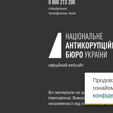
0 800 213 200
cпеціальна
телефонна лінія
офіційний вебсайт
Продовж
ознайо
Всі матеріали на цьому сайті розм
конфіде
International
. Використання будь-я
незалежності від повного або час