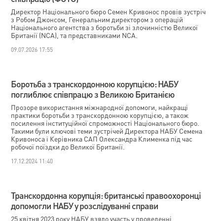
Директор Національного бюро Семен Кривонос провів зустріч
з Робом Джонсом, Генеральним директором з операцій
Національного агентства з боротьби зі злочинністю Великої
Британії (NCA), та представниками NCA.
09.07.2026 17:55
Боротьба з транскордонною корупцією: НАБУ
поглиблює співпрацю з Великою Британією
Прозоре використання міжнародної допомоги, найкращі
практики боротьби з транскордонною корупцією, а також
посилення інституційної спроможності Національного бюро.
Такими були ключові теми зустрічей Директора НАБУ Семена
Кривоноса і Керівника САП Олександра Клименка під час
робочої поїздки до Великої Британії.
17.12.2024 11:40
Транскордонна корупція: британські правоохоронці
допомогли НАБУ у розслідуванні справи
25 квітня 2023 року НАБУ взяло участь у проведенні