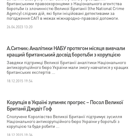
британськими правоохоронцями з Національного агентства
боротьби із злочинністю Великої Британії (the National Crime
Agency) слідчих дій, які були ініційовані детективами за
погодження САП в межах міжнародно-правової допомоги.
26.04.2023 13:20
А.Ситник: Аналітики НАБУ протягом місяця вивчали
кращий британський досвід боротьби з корупцією
Завдяки підтримці Великої Британії аналітики Національного
антикорупційного бюро України мали змогу навчатися у кращих
британських експертів ...
18.12.2015 19:54
Корупція в Україні зупиняє прогрес – Посол Великої
Британії Джудіт Гоф
Сполучене Королівство Великої Британії підтримує зусилля
Національного антикорупційного бюро України у боротьбі з
корупцією та буде робити ...
18.12.2015 19:36