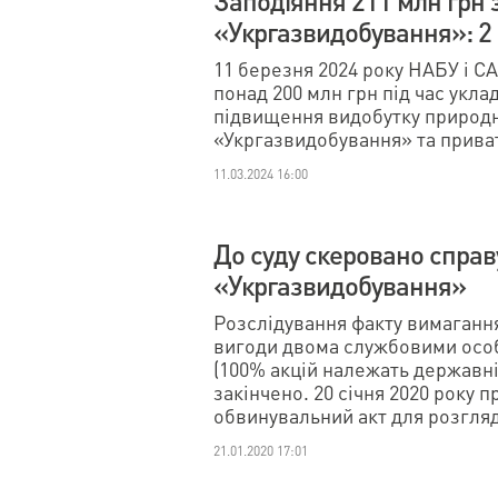
Заподіяння 211 млн грн 
«Укргазвидобування»: 2
11 березня 2024 року НАБУ і 
понад 200 млн грн під час укла
підвищення видобутку природн
«Укргазвидобування» та прив
11.03.2024 16:00
До суду скеровано справ
«Укргазвидобування»
Розслідування факту вимаганн
вигоди двома службовими осо
(100% акцій належать державн
закінчено. 20 січня 2020 року 
обвинувальний акт для розгляду
21.01.2020 17:01