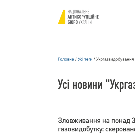
Головна
/
Усі теги
/
Укргазвидобування
Усі новини "Укрг
Зловживання на понад 34
газовидобутку: скерован