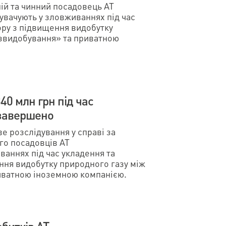
ій та чинний посадовець АТ
увачують у зловживаннях під час
ору з підвищення видобутку
азвидобування» та приватною
0 млн грн під час
 завершено
 розслідування у справі за
го посадовців АТ
аннях під час укладення та
ння видобутку природного газу між
иватною іноземною компанією.