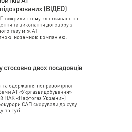
збитків АТ
 підозрюваних (ВІДЕО)
САП викрили схему зловживань на
дення та виконання договору з
ого газу між АТ
атною іноземною компанією.
у стосовно двох посадовців
я та одержання неправомірної
бами АТ «Укргазвидобування»
ій НАК «Нафтогаз України»)
прокурори САП скерували до суду
 по суті.