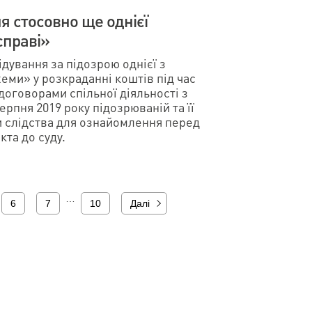
я стосовно ще однієї
справі»
ування за підозрою однієї з
хеми» у розкраданні коштів під час
договорами спільної діяльності з
рпня 2019 року підозрюваній та її
и слідства для ознайомлення перед
та до суду.
…
6
7
10
Далі