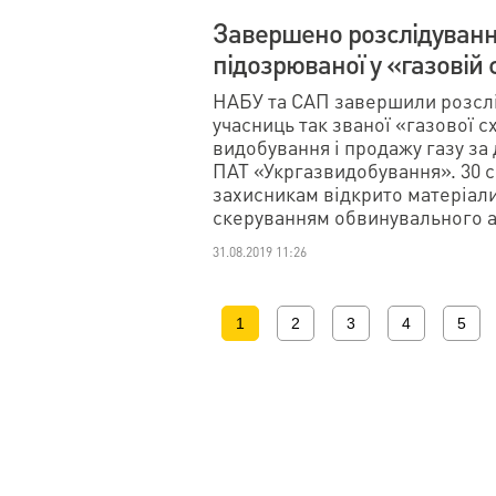
Завершено розслідуванн
підозрюваної у «газовій 
НАБУ та САП завершили розслід
учасниць так званої «газової с
видобування і продажу газу за 
ПАТ «Укргазвидобування». 30 се
захисникам відкрито матеріал
скеруванням обвинувального ак
31.08.2019 11:26
1
2
3
4
5