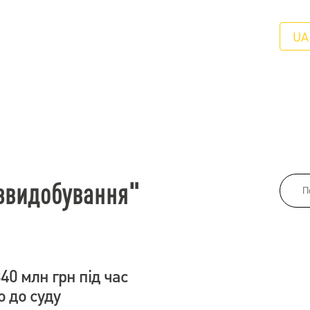
UA
азвидобування"
0 млн грн під час
о до суду