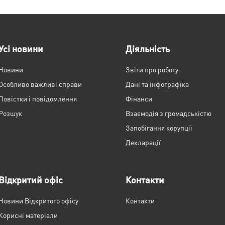
Усі новини
Діяльність
Новини
Звіти про роботу
Особливо важливі справи
Дані та інфографіка
Повістки і повідомлення
Фінанси
Розшук
Взаємодія з громадськістю
Запобігання корупції
Декларації
Відкритий офіс
Контакти
Новини Відкритого офісу
Контакти
Корисні матеріали