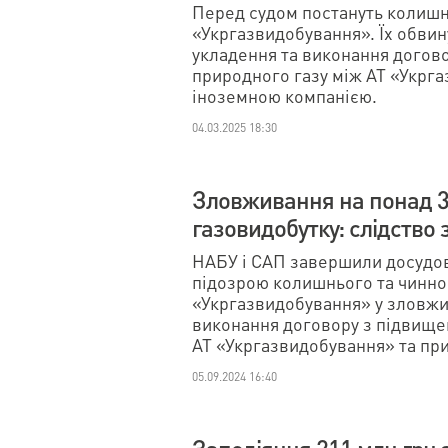
Перед судом постануть колишн
«Укргазвидобування». Їх обвин
укладення та виконання догов
природного газу між АТ «Укрг
іноземною компанією.
04.03.2025 18:30
Зловживання на понад 34
газовидобутку: слідство
НАБУ і САП завершили досудове
підозрою колишнього та чинно
«Укргазвидобування» у зловжив
виконання договору з підвище
АТ «Укргазвидобування» та пр
05.09.2024 16:40