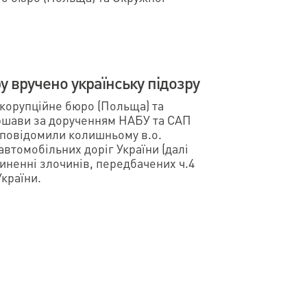
у вручено українську підозру
икорупційне бюро (Польща) та
ршави за дорученням НАБУ та САП
и повідомили колишньому в.о.
втомобільних доріг України (далі
чиненні злочинів, передбачених ч.4
України.