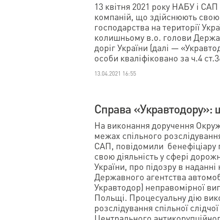
13 квітня 2021 року НАБУ і СА
компаній, що здійснюють свою 
господарства на території Укра
колишньому в.о. голови Держа
доріг України (далі — «Укравто
особи кваліфіковано за ч.4 ст.3
13.04.2021 16:55
Справа «Укравтодору»: 
На виконання доручення Окруж
межах спільного розслідування
САП, повідомили бенефіціару 
свою діяльність у сфері дорож
України, про підозру в наданні
Державного агентства автомобі
Укравтодор) неправомірної вигод
Польщі. Процесуальну дію вико
розслідування спільної слідчої
Центрального антикорупційног