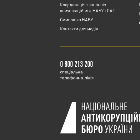
Координація зовнішніх
комунікацій між НАБУ і САП
Cимволіка НАБУ
Контакти для медіа
0 800 213 200
cпеціальна
телефонна лінія