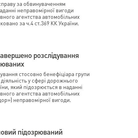
 справу за обвинуваченням
наданні неправомірної вигоди
вного агентства автомобільних
іковано за ч.4 ст.369 КК України.
завершено розслідування
зрюваних
ування стосовно бенефіціара групи
діяльність у сфері дорожнього
їни, який підозрюється в наданні
вного агентства автомобільних
одор») неправомірної вигоди.
новий підозрюваний