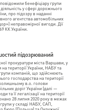
П повідомили бенефіціару групи
діяльність у сфері дорожнього
їни, про підозру в наданні
вного агентства автомобільних
дор») неправомірної вигоди. Дії
69 КК України.
шостий підозрюваний
ної прокуратури міста Варшави, у
 на території України, НАБУ та
групи компаній, що здійснюють
нього господарства на території
 колишньому в.о. голови
льних доріг України (далі —
и та її легалізації на території
нано 28 липня 2020 року в межах
 групи у складі НАБУ, САП,
о бюро (Польща) та Окружної