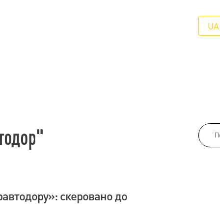
UA
тодор"
равтодору»: скеровано до