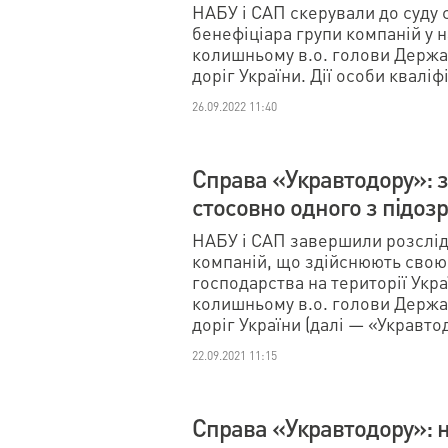
НАБУ і САП скерували до суду
бенефіціара групи компаній у 
колишньому в.о. голови Держа
доріг України. Дії особи кваліф
26.09.2022 11:40
Справа «Укравтодору»: 
стосовно одного з підо
НАБУ і САП завершили розслід
компаній, що здійснюють свою 
господарства на території Укра
колишньому в.о. голови Держа
доріг України (далі — «Укравт
22.09.2021 11:15
Справа «Укравтодору»: 