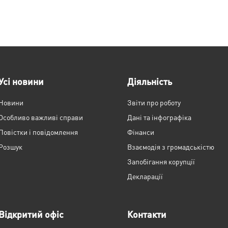
Усі новини
Діяльність
Новини
Звіти про роботу
Особливо важливі справи
Дані та інфографіка
Повістки і повідомлення
Фінанси
Розшук
Взаємодія з громадськістю
Запобігання корупції
Декларації
Відкритий офіс
Контакти