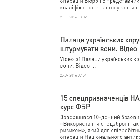
операцій Бюро і 5 представник
кваліфікацію із застосування с
21.10.2016 18:02
Палаци українських кору
штурмувати вони. Відео
Video of Палаци українських к
вони. Відео ...
25.07.2016 09:54
15 спецпризначенців Н
курс ФБР
Завершився 10-денний базови
«Використання спецзброї і так
ризиком», який для співробітн
операцій Національного антик