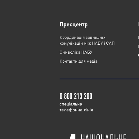
Пресцентр
Координація зовнішніх
комунікацій між НАБУ і САП
Cимволіка НАБУ
Контакти для медіа
0 800 213 200
cпеціальна
телефонна лінія