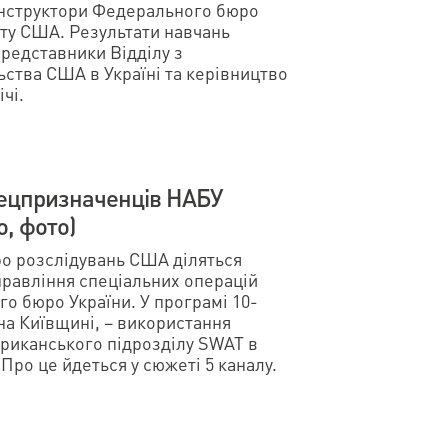
 інструктори Федерального бюро
ту США. Результати навчань
редставники Відділу з
ства США в Україні та керівництво
чі.
пецпризначенців НАБУ
о, фото)
о розслідувань США діляться
правління спеціальних операцій
о бюро України. У програмі 10-
 на Київщині, – використання
мериканського підрозділу SWAT в
Про це йдеться у сюжеті 5 каналу.