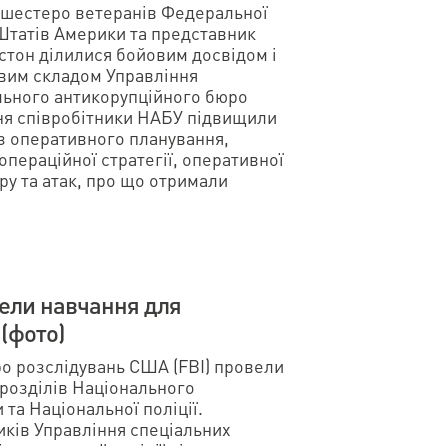
 шестеро ветеранів Федеральної
татів Америки та представник
юстон ділилися бойовим досвідом і
вим складом Управління
льного антикорупційного бюро
ння співробітники НАБУ підвищили
 з оперативного планування,
операційної стратегії, оперативної
ру та атак, про що отримали
ели навчання для
(фото)
о розслідувань США (FBI) провели
дрозділів Національного
та Національної поліції.
иків Управління спеціальних