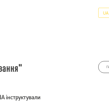
UA
ування"
А інструктували