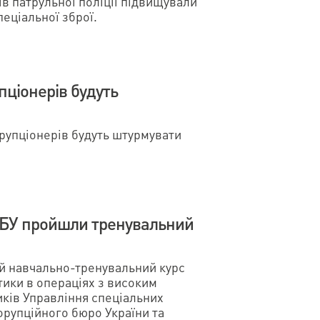
ів патрульної поліції підвищували
пеціальної зброї.
пціонерів будуть
орупціонерів будуть штурмувати
АБУ пройшли тренувальний
й навчально-тренувальний курс
тики в операціях з високим
иків Управління спеціальних
орупційного бюро України та