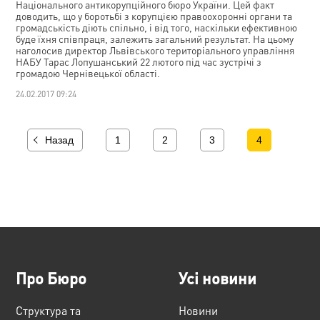
Національного антикорупційного бюро України. Цей факт
доводить, що у боротьбі з корупцією правоохоронні органи та
громадськість діють спільно, і від того, наскільки ефективною
буде їхня співпраця, залежить загальний результат. На цьому
наголосив директор Львівського територіального управління
НАБУ Тарас Лопушанський 22 лютого під час зустрічі з
громадою Чернівецької області.
24.02.2017 09:24
Назад
1
2
3
4
Про Бюро
Усі новини
Структура та
Новини