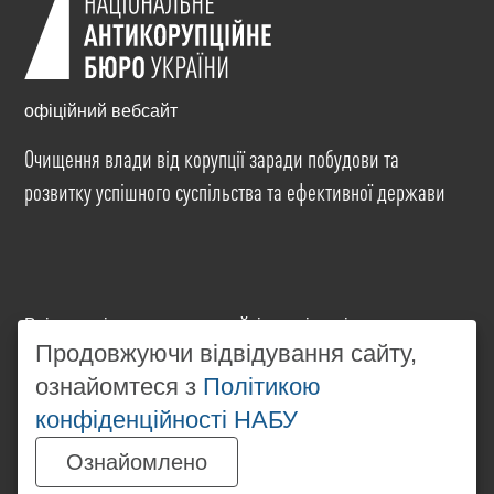
офіційний вебсайт
Очищення влади від корупції заради побудови та
розвитку успішного суспільства та ефективної держави
Всі матеріали на цьому сайті розміщені на умовах
ліцензії
Creative Commons Attribution-NonCommercial-
Продовжуючи відвідування сайту,
NoDerivatives 4.0 International
. Використання будь-
ознайомтеся з
Політикою
яких матеріалів, розміщених на сайті, дозволяється
конфіденційності НАБУ
за умови посилання на
www.nabu.gov.ua
в
незалежності від повного або часткового
Ознайомлено
використання матеріалів.