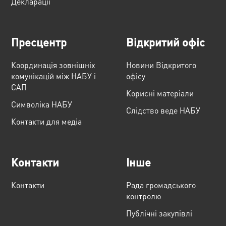
Декларації
Пресцентр
Відкритий офіс
Координація зовнішніх
Новини Відкритого
комунікацій між НАБУ і
офісу
САП
Корисні матеріали
Cимволіка НАБУ
Слідство веде НАБУ
Контакти для медіа
Контакти
Інше
Контакти
Рада громадського
контролю
Публічні закупівлі