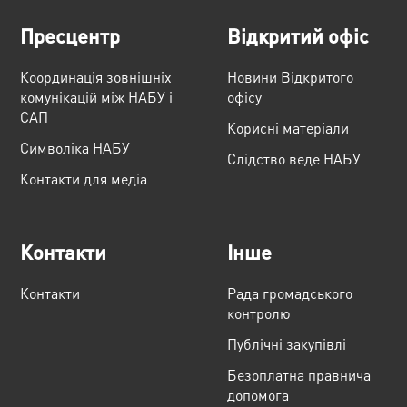
Пресцентр
Відкритий офіс
Координація зовнішніх
Новини Відкритого
комунікацій між НАБУ і
офісу
САП
Корисні матеріали
Cимволіка НАБУ
Слідство веде НАБУ
Контакти для медіа
Контакти
Інше
Контакти
Рада громадського
контролю
Публічні закупівлі
Безоплатна правнича
допомога