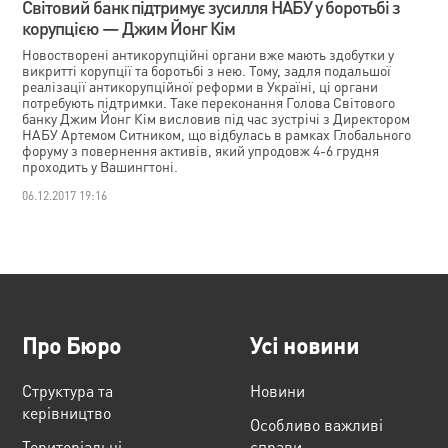
Світовий банк підтримує зусилля НАБУ у боротьбі з
корупцією — Джим Йонг Кім
Новостворені антикорупційні органи вже мають здобутки у
викритті корупції та боротьбі з нею. Тому, задля подальшої
реалізації антикорупційної реформи в Україні, ці органи
потребують підтримки. Таке переконання Голова Світового
банку Джим Йонг Кім висловив під час зустрічі з Директором
НАБУ Артемом Ситником, що відбулась в рамках Глобального
форуму з повернення активів, який упродовж 4-6 грудня
проходить у Вашингтоні.
06.12.2017 19:16
Про Бюро
Усі новини
Структура та
Новини
керівництво
Особливо важливі
Територіальні
справи