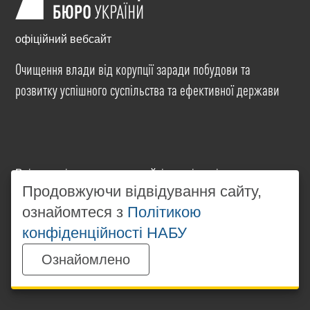
офіційний вебсайт
Очищення влади від корупції заради побудови та
розвитку успішного суспільства та ефективної держави
Всі матеріали на цьому сайті розміщені на умовах
ліцензії
Creative Commons Attribution-NonCommercial-
Продовжуючи відвідування сайту,
NoDerivatives 4.0 International
. Використання будь-
ознайомтеся з
Політикою
яких матеріалів, розміщених на сайті, дозволяється
конфіденційності НАБУ
за умови посилання на
www.nabu.gov.ua
в
незалежності від повного або часткового
Ознайомлено
використання матеріалів.