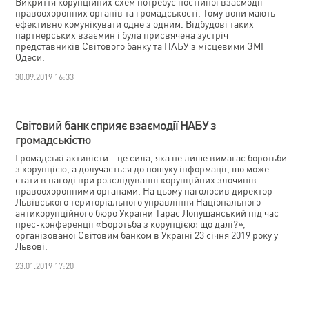
Викриття корупційних схем потребує постійної взаємодії
правоохоронних органів та громадськості. Тому вони мають
ефективно комунікувати одне з одним. Відбудові таких
партнерських взаємин і була присвячена зустріч
представників Світового банку та НАБУ з місцевими ЗМІ
Одеси.
30.09.2019 16:33
Світовий банк сприяє взаємодії НАБУ з
громадськістю
Громадські активісти – це сила, яка не лише вимагає боротьби
з корупцією, а долучається до пошуку інформації, що може
стати в нагоді при розслідуванні корупційних злочинів
правоохоронними органами. На цьому наголосив директор
Львівського територіального управління Національного
антикорупційного бюро України Тарас Лопушанський під час
прес-конференції «Боротьба з корупцією: що далі?»,
організованої Світовим банком в Україні 23 січня 2019 року у
Львові.
23.01.2019 17:20