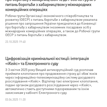
питань боротьби з хабарництвом у міжнародних
комерційних операціях
Робоча група Організації економічного співробітництва та
розвитку (ОЕСР) з питань боротьби з хабарництвом ухвалила
рішення про запрошення України приєднатися до Конвенції
про боротьбу з хабарництвом іноземних посадових осіб у
міжнародних комерційних операціях, а також до Робочої групи
ОЕСР з питань боротьби з хабарництвом.
23.10.2025 19:40
Цифровізація кримінальної юстиції: інтеграція
«іКейс» та Електронного суду
З 3 квітня 2025 року Вищий антикорупційний суд розпочав
приймати клопотання про продовження строку дії обов’язків
через інформаційно-телекомунікаційну систему досудового
розслідування «іКейс». Відтепер такі електронні клопотання,
подані органом досудового розслідування через «іКейс»,
автоматично стають доступними підозрюваним та їхнім
захисникам у кабінеті Електронного суду.
03.04.2025 11:20