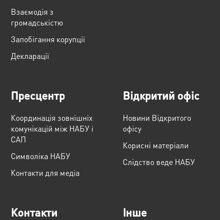
Взаємодія з
громадськістю
Запобігання корупції
Декларації
Пресцентр
Відкритий офіс
Координація зовнішніх
Новини Відкритого
комунікацій між НАБУ і
офісу
САП
Корисні матеріали
Cимволіка НАБУ
Слідство веде НАБУ
Контакти для медіа
Контакти
Інше