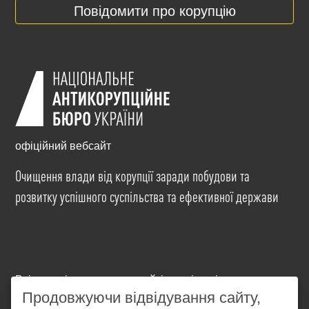
Повідомити про корупцію
офіційний вебсайт
Очищення влади від корупції заради побудови та
розвитку успішного суспільства та ефективної держави
Всі матеріали на цьому сайті розміщені на умовах
ліцензії
Creative Commons Attribution-NonCommercial-
Продовжуючи відвідування сайту,