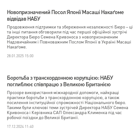
Новопризначений Посол Японії Масаші Накаґоме
відвідав НАБУ
Продовження підтримки та збереження незалежності Бюро – ці
та інші питання обговорили під час першої офіційної зустрічі
Директора Бюро Семена Кривоноса з новопризначеним
Надзвичайним і Повноважним Послом Японії в Україні Масаші
Накаґоме.
28.01.2025 15:00
Боротьба з транскордонною корупцією: НАБУ
поглиблює співпрацю з Великою Британією
Прозоре використання міжнародної допомоги, найкращі
практики боротьби з транскордонною корупцією, а також
посилення інституційної спроможності Національного бюро.
Такими були ключові теми зустрічей Директора НАБУ Семена
Кривоноса і Керівника САП Олександра Клименка під час
робочої поїздки до Великої Британії.
17.12.2024 11:40