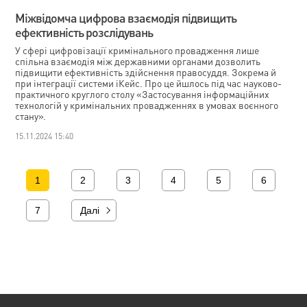
Міжвідомча цифрова взаємодія підвищить
ефективність розслідувань
У сфері цифровізації кримінального провадження лише
спільна взаємодія між державними органами дозволить
підвищити ефективність здійснення правосуддя. Зокрема й
при інтеграції системи іКейс. Про це йшлось під час науково-
практичного круглого столу «Застосування інформаційних
технологій у кримінальних провадженнях в умовах воєнного
стану».
15.11.2024 15:40
1
2
3
4
5
6
7
Далі