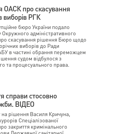
я ОАСК про скасування
в виборів РГК
упційне бюро України подало
у Окружного адміністративного
) про скасування рішення Бюро щодо
орічних виборів до Ради
АБУ в частині обрання переможцем
ішення судом відбулося з
о та процесуального права.
я справи стосовно
жби. ВІДЕО
 на рішення Василя Кричуна,
курорів Спеціалізованої
про закриття кримінального
лови Державної санітарної