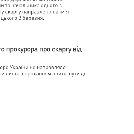
ни та начальника одного з
у скаргу направлено на ім’я
цького 3 березня.
 прокурора про скаргу від
юро України не направляло
и листа з проханням притягнути до