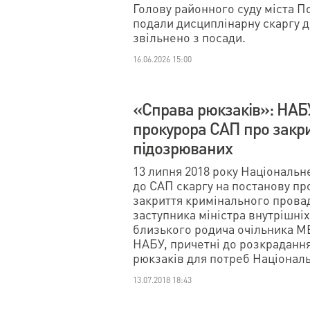
Голову районного суду міста П
подали дисциплінарну скаргу 
звільнено з посади.
16.06.2026 15:00
«Справа рюкзаків»: НАБ
прокурора САП про закри
підозрюваних
13 липня 2018 року Національ
до САП скаргу на постанову пр
закриття кримінального провад
заступника міністра внутрішніх
близького родича очільника МВ
НАБУ, причетні до розкрадання 
рюкзаків для потреб Національ
13.07.2018 18:43