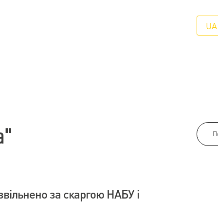
UA
а"
звільнено за скаргою НАБУ і