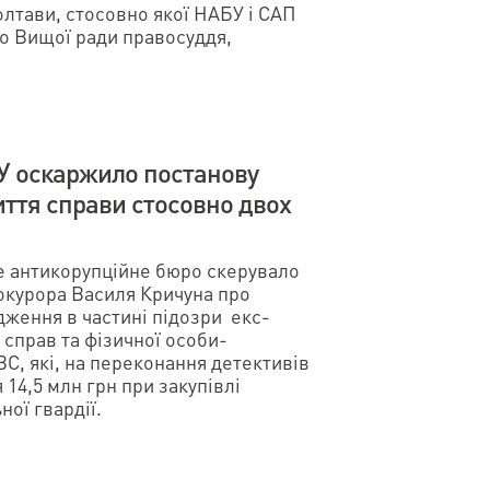
олтави, стосовно якої НАБУ і САП
до Вищої ради правосуддя,
У оскаржило постанову
ття справи стосовно двох
не антикорупційне бюро скерувало
окурора Василя Кричуна про
ження в частині підозри екс-
 справ та фізичної особи-
С, які, на переконання детективів
14,5 млн грн при закупівлі
ної гвардії.