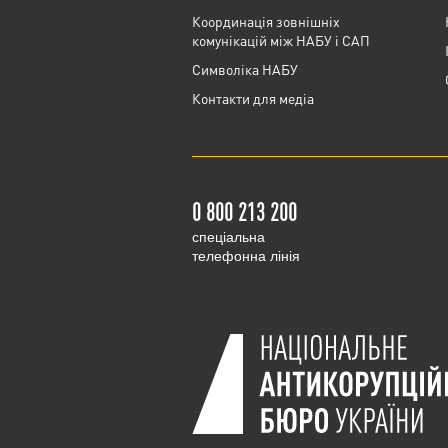
Координація зовнішніх
комунікацій між НАБУ і САП
Cимволіка НАБУ
Контакти для медіа
0 800 213 200
cпеціальна
телефонна лінія