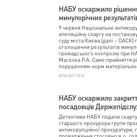
НАБУ оскаржило рішенн
минулорічних результаті
9 червня Національне антикор
апеляційну скаргу на постанов
суду міста Києва (далі – ОАСК
оголошення результатів минул
громадського контролю при Н
Маселка Р.А. Саме прийняття р
порушенням норм матеріальног
09.06.2017 10:01
НАБУ оскаржило закритт
посадовців Держепідслу
Детективи НАБУ подали скаргу
старшого прокурора групи про
антикорупційної прокуратури, 
провадження стосовно в.о. го