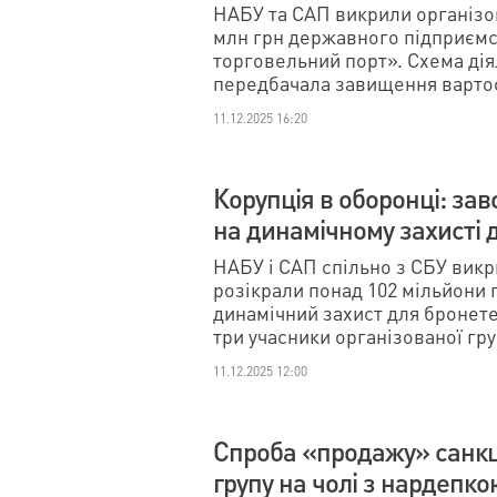
НАБУ та САП викрили організов
млн грн державного підприємс
торговельний порт». Схема діял
передбачала завищення вартос
11.12.2025 16:20
Корупція в оборонці: за
на динамічному захисті 
НАБУ і САП спільно з СБУ викр
розікрали понад 102 мільйони 
динамічний захист для бронет
три учасники організованої гр
11.12.2025 12:00
Спроба «продажу» санкц
групу на чолі з нардепк