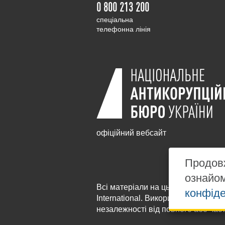
0 800 213 200
cпеціальна
телефонна лінія
офіційний вебсайт
Продовж
ознайо
Всі матеріали на цьому сайті розм
конфіде
International
. Використання будь-я
незалежності від повного або час