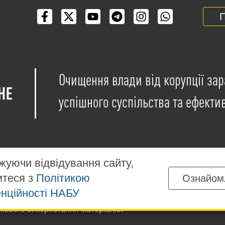
П
Очищення влади від корупції зар
успішного суспільства та ефекти
уючи відвідування сайту,
мтеся з
Політикою
Ознайом
іщені на умовах ліцензії
Creative Commons Attribution-NonCo
нційності НАБУ
ких матеріалів, розміщених на сайті, дозволяється за умов
ткового використання матеріалів.