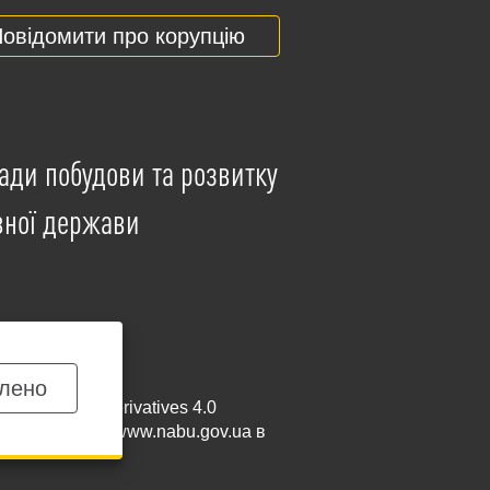
овідомити про корупцію
ади побудови та розвитку
вної держави
лено
mmercial-NoDerivatives 4.0
и посилання на
www.nabu.gov.ua
в