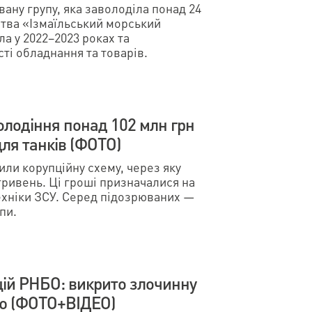
ану групу, яка заволоділа понад 24
тва «Ізмаїльський морський
а у 2022–2023 роках та
ті обладнання та товарів.
володіння понад 102 млн грн
для танків (ФОТО)
или корупційну схему, через яку
гривень. Ці гроші призначалися на
ехніки ЗСУ. Серед підозрюваних —
упи.
ій РНБО: викрито злочинну
ою (ФОТО+ВІДЕО)