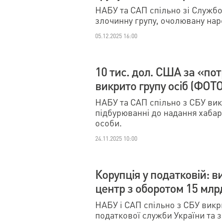
НАБУ та САП спільно зі Служб
злочинну групу, очолювану на
05.12.2025 16:00
10 тис. дол. США за «по
викрито групу осіб (ФОТО
НАБУ та САП спільно з СБУ викр
підбурюванні до надання хабар
особи.
24.11.2025 10:00
Корупція у податковій: 
центр з оборотом 15 мл
НАБУ і САП спільно з СБУ вик
податкової служби України та