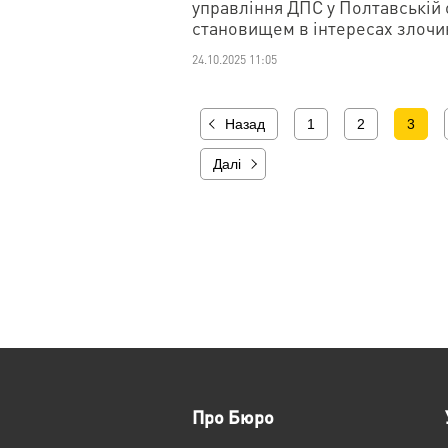
управління ДПС у Полтавській
становищем в інтересах злочин
24.10.2025 11:05
Назад
1
2
3
Далі
Про Бюро