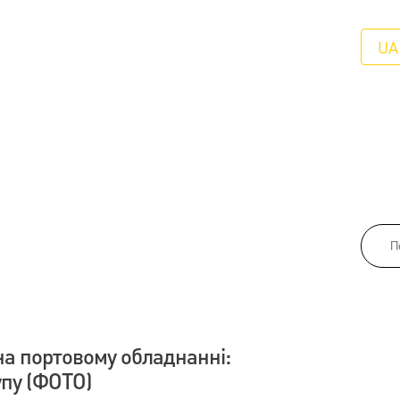
UA
на портовому обладнанні:
упу (ФОТО)