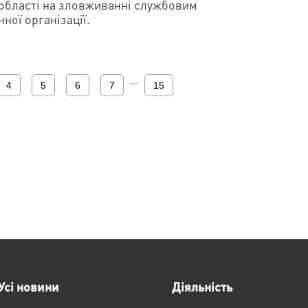
 області на зловживанні службовим
ної організації.
…
4
5
6
7
15
Усі новини
Діяльність