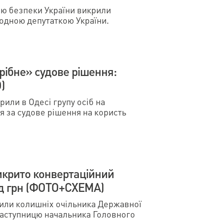
ою безпеки України викрили
родною депутаткою України.
трібне» судове рішення:
)
или в Одесі групу осіб на
я за судове рішення на користь
викрито конвертаційний
рд грн (ФОТО+СХЕМА)
рили колишніх очільника Державної
 заступницю начальника Головного