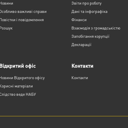
Новини
Звіти про роботу
Особливо важливі справи
Дані та інфографіка
Повістки і повідомлення
Фінанси
Розшук
Взаємодія з громадськістю
Запобігання корупції
Декларації
Відкритий офіс
Контакти
Новини Відкритого офісу
Контакти
Корисні матеріали
Слідство веде НАБУ