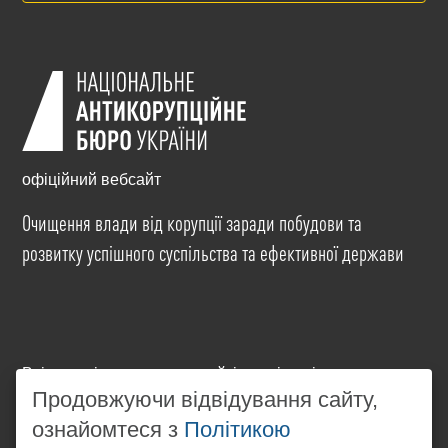
офіційний вебсайт
Очищення влади від корупції заради побудови та
розвитку успішного суспільства та ефективної держави
Всі матеріали на цьому сайті розміщені на умовах
ліцензії
Creative Commons Attribution-NonCommercial-
Продовжуючи відвідування сайту,
NoDerivatives 4.0 International
. Використання будь-
ознайомтеся з
Політикою
яких матеріалів, розміщених на сайті, дозволяється