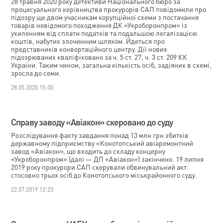
28 травня 2020 року детективи Національного бюро за
процесуального керівництва прокурорів САП повідомили про
підозру ще двом учасникам корупційної схеми з постачання
товарів невідомого походження ДК «Укроборонпром» із
ухиленням від сплати податків та подальшою легалізацією
коштів, набутих злочинним шляхом. Йдеться про
представників конвертаційного центру. Дії нових
підозрюваних кваліфіковано за ч. 5 ст. 27, ч. 3 ст. 209 КК
України. Таким чином, загальна кількість осіб, задіяних в схемі,
зросла до семи.
28.05.2020 15:30
Справу заводу «Авіакон» скеровано до суду
Розслідування факту завдання понад 13 млн грн збитків
державному підприємству «Конотопський авіаремонтний
завод «Авіакон», що входить до складу концерну
«Укроборонпром» (далі — ДП «Авіакон») закінчено. 19 липня
2019 року прокурори САП скерували обвинувальний акт
стосовно трьох осіб до Конотопського міськрайонного суду.
22.07.2019 12:23