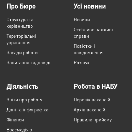
Про Бюро
Усі новини
Структура та
Новини
керівництво
Особливо важливі
Територіальні
справи
управління
Повістки і
Засади роботи
повідомлення
Запитання-відповіді
Розшук
Діяльність
Робота в НАБУ
Звіти про роботу
Перелік вакансій
Дані та інфографіка
Архів вакансій
Фінанси
Правила прийому
Взаємодія з