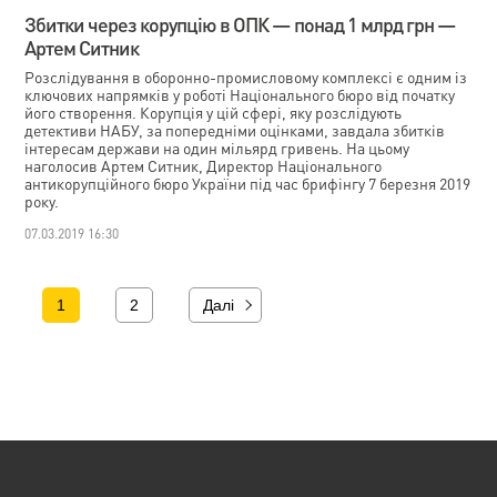
Збитки через корупцію в ОПК — понад 1 млрд грн —
Артем Ситник
Розслідування в оборонно-промисловому комплексі є одним із
ключових напрямків у роботі Національного бюро від початку
його створення. Корупція у цій сфері, яку розслідують
детективи НАБУ, за попередніми оцінками, завдала збитків
інтересам держави на один мільярд гривень. На цьому
наголосив Артем Ситник, Директор Національного
антикорупційного бюро України під час брифінгу 7 березня 2019
року.
07.03.2019 16:30
1
2
Далі