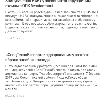
Звинувачення НАБУ у пособництві корупційним
схемам в ОПК безпідставні
В останній частині розслідування Лесі Іванової та BIHUS.INFO
висунули НАБУ звинувачення в ангажованості та співпраці з
компаніями, які «паразитують» на закупівлях в оборонному
комплексі. Бюро поважає роботу журналістів-розслідувачів.
Водночас, сюжет містить неточності, а, подекуди, і маніпуляції.
Далі — по пунктах.
12.03.2019 21:21
«СпецТехноЕкспорт»: підозрюваним у розтраті
обрано запобіжні заходи
П’яти підозрюваним у розтраті 2,225 млн дол. США (55,5 млн
грн) держкомпанії «СпецТехноЕкспорт» (входить до складу
державного концерну "Укроборонпром") впродовж 6-7 березня
2019 року Солом’янський районний суд м.Києва обрав
запобіжні заходи. Чотирьом із них — тримання під вартою з
альтернативою застаи. обра Сукупний розмір застави — 15,4
млн грн.
07.03.2019 16:41