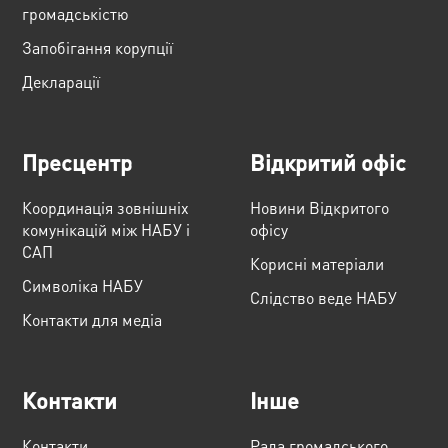
громадськістю
Запобігання корупції
Декларації
Пресцентр
Відкритий офіс
Координація зовнішніх
Новини Відкритого
комунікацій між НАБУ і
офісу
САП
Корисні матеріали
Cимволіка НАБУ
Слідство веде НАБУ
Контакти для медіа
Контакти
Інше
Контакти
Рада громадського