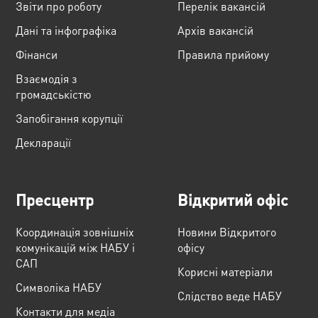
Звіти про роботу
Перелік вакансій
Дані та інфографіка
Архів вакансій
Фінанси
Правила прийому
Взаємодія з
громадськістю
Запобігання корупції
Декларації
Пресцентр
Відкритий офіс
Координація зовнішніх
Новини Відкритого
комунікацій між НАБУ і
офісу
САП
Корисні матеріали
Cимволіка НАБУ
Слідство веде НАБУ
Контакти для медіа