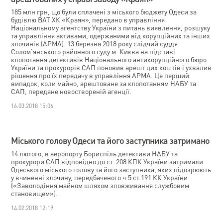
185 млн грн, що були сплачені з міського бюджету Одеси за
будівлю ВАТ ХК «Краян», передано в управління
Національному агентству України з питань виявлення, розшуку
та управління активами, одержаними від корупційних та інших
злочинів (АРМА). 13 березня 2018 року слідчий суддя
Солом’янського районного суду м. Києва на підставі
клопотання детективів Національного антикорупційного бюро
України та прокурорів САП поновив арешт цих коштів і ухвалив
рішення про їх передачу в управління АРМА. Це перший
випадок, коли майно, арештоване за клопотанням НАБУ та
САП, передане новоствореній агенції.
16.03.2018 15:06
Міського голову Одеси та його заступника затримано
14 лютого, в аеропорту Бориспіль детективи НАБУ та
прокурори САП відповідно до ст. 208 КПК України затримали
Одеського міського голову та його заступника, яких підозрюють
у вчиненні злочину, передбаченого ч.5 ст.191 КК України
(«Заволодіння майном шляхом зловживання службовим
становищем»).
14.02.2018 12:19