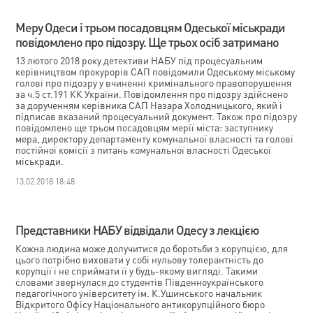
Меру Одеси і трьом посадовцям Одеської міськради
повідомлено про підозру. Ще трьох осіб затримано
13 лютого 2018 року детективи НАБУ під процесуальним
керівництвом прокурорів САП повідомили Одеському міському
голові про підозру у вчиненні кримінального правопорушення
за ч.5 ст.191 КК України. Повідомлення про підозру здійснено
за дорученням керівника САП Назара Холодницького, який і
підписав вказаний процесуальний документ. Також про підозру
повідомлено ще трьом посадовцям мерії міста: заступнику
мера, директору департаменту комунальної власності та голові
постійної комісії з питань комунальної власності Одеської
міськради.
13.02.2018 18:48
Представники НАБУ відвідали Одесу з лекцією
Кожна людина може долучитися до боротьби з корупцією, для
цього потрібно виховати у собі нульову толерантність до
корупції і не сприймати її у будь-якому вигляді. Такими
словами звернулася до студентів Південноукраїнського
педагогічного університету ім. К.Ушинського начальник
Відкритого Офісу Національного антикорупційного бюро