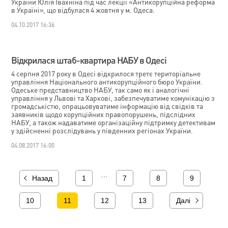
України Юлія Івахніна під час лекції «Антикорупційна реформа
в Україні», що відбулася 4 жовтня у м. Одеса.
04.10.2017 16:36
Відкрилася штаб-квартира НАБУ в Одесі
4 серпня 2017 року в Одесі відкрилося третє територіальне
управління Національного антикорупційного бюро України.
Одеське представництво НАБУ, так само як і аналогічні
управління у Львові та Харкові, забезпечуватиме комунікацію з
громадськістю, опрацьовуватиме інформацію від свідків та
заявників щодо корупційних правопорушень, підслідних
НАБУ, а також надаватиме організаційну підтримку детективам
у здійсненні розслідувань у південних регіонах України.
04.08.2017 16:00
…
Назад
1
7
8
9
10
11
12
13
Далі