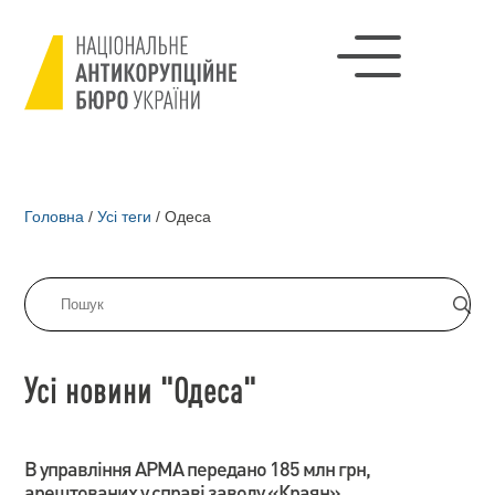
Головна
/
Усі теги
/
Одеса
Усі новини "Одеса"
В управління АРМА передано 185 млн грн,
арештованих у справі заводу «Краян»