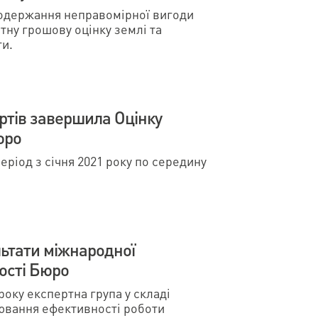
одержання неправомірної вигоди
ртну грошову оцінку землі та
ти.
ртів завершила Оцінку
юро
еріод з січня 2021 року по середину
ьтати міжнародної
ності Бюро
оку експертна група у складі
нювання ефективності роботи