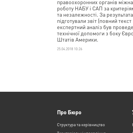
правоохоронних органів міжна
роботу НАБУ і САП за критерія
та незалежності. За результат
підготували звіт (повний текст
експертний аналіз був провед
технічної допомоги з боку Єв
Штатів Америки.
25.04.2018 10:26
Про Бюро
Структура та керівництво