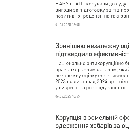
НАБУ і САП скерували до суду
вигоди за підготовку звітів пр
позитивної рецензії на такі зві
01.08.2025 16:05
Зовнішню незалежну оці
підтвердило ефективніс
Національне антикорупційне б
правоохоронним органом, яки
незалежну оцінку ефективності
2023 по листопад 2024 рр. і п
у викритті та розслідуванні топ
06.05.2025 18:55
Корупція в земельній сфе
одержання хабарів за оц