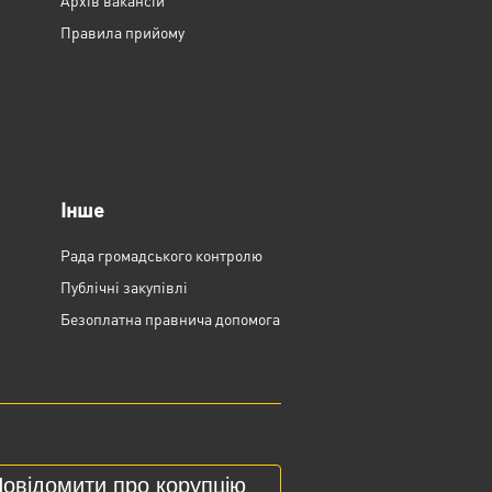
Архів вакансій
Правила прийому
Інше
Рада громадського контролю
Публічні закупівлі
Безоплатна правнича допомога
овідомити про корупцію