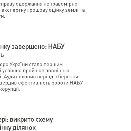
 справу одержання неправомірної
о експертну грошову оцінку землі та
ти.
нку завершено: НАБУ
ть
юро України стало першим
й успішно пройшов зовнішню
. Аудит охопив період з березня
ідтвердив ефективність роботи НАБУ
корупції.
рі: викрито схему
інку ділянок