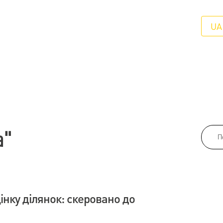
UA
а"
інку ділянок: скеровано до