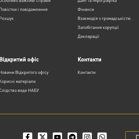
Особливо важливі справи
Дані та інфографіка
Повістки і повідомлення
Фінанси
Розшук
Взаємодія з громадськістю
Запобігання корупції
Декларації
Відкритий офіс
Контакти
Новини Відкритого офісу
Контакти
Корисні матеріали
Слідство веде НАБУ
П