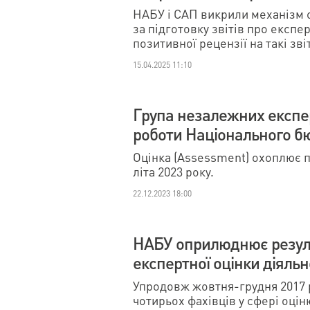
НАБУ і САП викрили механізм 
за підготовку звітів про експе
позитивної рецензії на такі зві
15.04.2025 11:10
Група незалежних експе
роботи Національного б
Оцінка (Assessment) охоплює п
літа 2023 року.
22.12.2023 18:00
НАБУ оприлюднює резул
експертної оцінки діяль
Упродовж жовтня-грудня 2017 р
чотирьох фахівців у сфері оці