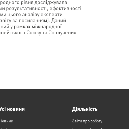
родного рівня досліджувала
ми результативності, ефективності
ами цього аналізу експерти
 звіту за посиланням). Даний
ений у рамках міжнародної
ропейського Союзу та Сполучених
Усі новини
Діяльність
Новини
Звіти про роботу