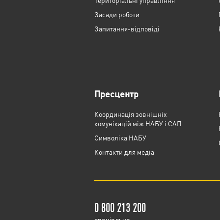
Територіальні управління
Засади роботи
Запитання-відповіді
Пресцентр
Координація зовнішніх
комунікацій між НАБУ і САП
Cимволіка НАБУ
Контакти для медіа
0 800 213 200