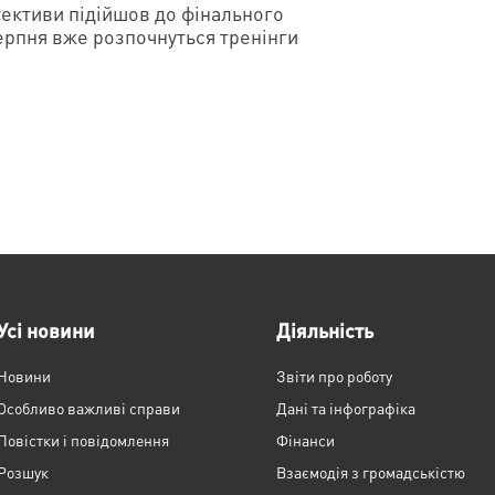
тективи підійшов до фінального
серпня вже розпочнуться тренінги
Усі новини
Діяльність
Новини
Звіти про роботу
Особливо важливі справи
Дані та інфографіка
Повістки і повідомлення
Фінанси
Розшук
Взаємодія з громадськістю