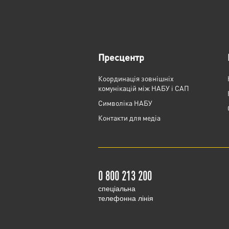
Пресцентр
Координація зовнішніх
комунікацій між НАБУ і САП
Cимволіка НАБУ
Контакти для медіа
0 800 213 200
cпеціальна
телефонна лінія