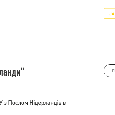
UA
рланди"
У з Послом Нідерландів в