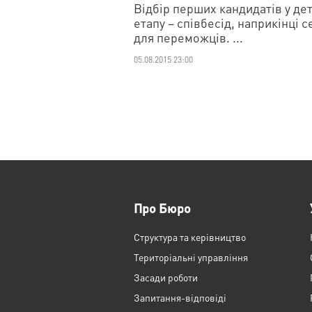
Відбір перших кандидатів у де
етапу – співбесід, наприкінці 
для переможців. ...
05.08.2015 23:00
Про Бюро
Структура та керівництво
Територіальні управління
Засади роботи
Запитання-відповіді