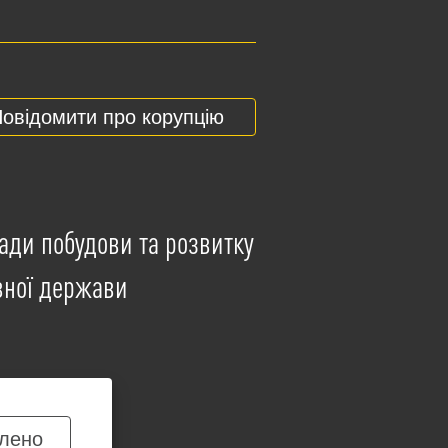
овідомити про корупцію
ади побудови та розвитку
вної держави
лено