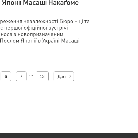
Японії Масаші Накаґоме
реження незалежності Бюро – ці та
с першої офіційної зустрічі
носа з новопризначеним
ослом Японії в Україні Масаші
…
6
7
13
Далі