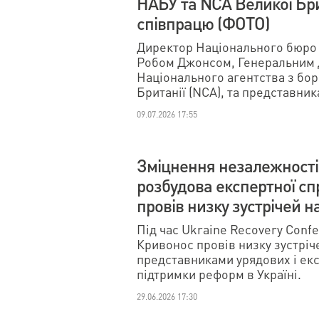
НАБУ та NCA Великої Бр
співпрацю (ФОТО)
Директор Національного бюро 
Робом Джонсом, Генеральним 
Національного агентства з бор
Британії (NCA), та представни
09.07.2026 17:55
Зміцнення незалежності 
розбудова експертної с
провів низку зустрічей 
Під час Ukraine Recovery Con
Кривонос провів низку зустрі
представниками урядових і екс
підтримки реформ в Україні.
29.06.2026 17:30