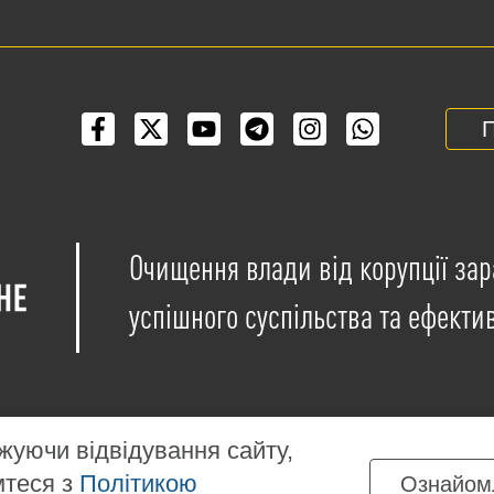
П
Очищення влади від корупції зар
успішного суспільства та ефекти
уючи відвідування сайту,
мтеся з
Політикою
Ознайом