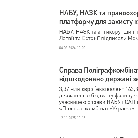
НАБУ, НАЗК та правоохо
платформу для захисту к
НАБУ, НАЗК та антикорупційні 
Латвії та Естонії підписали М
04.03.2026 10:00
Справа Поліграфкомбінат
відшкодовано державі з
3,37 млн євро (еквівалент 163,
державного бюджету французьк
учасницею справи НАБУ і САП 
«Поліграфкомбінат «Україна».
12.11.2025 16:15