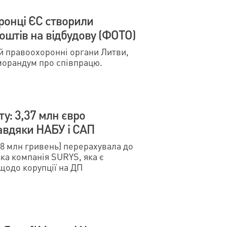
ронці ЄС створили
оштів на відбудову (ФОТО)
й правоохоронні органи Литви,
еморандум про співпрацю.
у: 3,37 млн євро
авдяки НАБУ і САП
38 млн гривень) перерахувала до
а компанія SURYS, яка є
щодо корупції на ДП