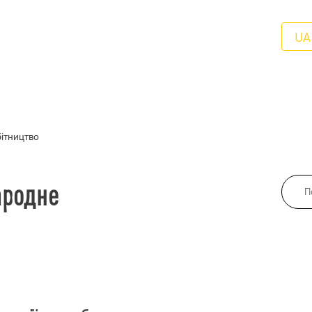
UA
ітництво
ародне