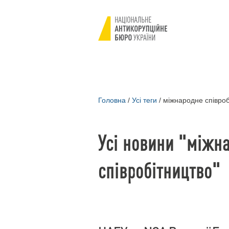
Головна
/
Усі теги
/
міжнародне співроб
Усі новини "міжн
співробітництво"