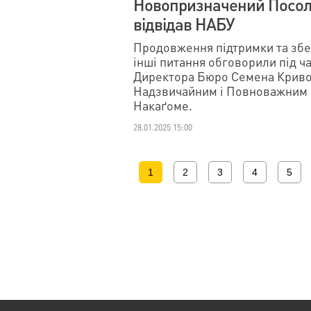
Новопризначений Посол 
відвідав НАБУ
Продовження підтримки та збе
інші питання обговорили під ча
Директора Бюро Семена Криво
Надзвичайним і Повноважним П
Накаґоме.
28.01.2025 15:00
1
2
3
4
5