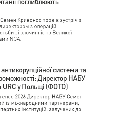
итанії поглиблюють
Семен Кривонос провів зустріч з
директором з операцій
отьби зі злочинністю Великої
ками NCA.
антикорупційної системи та
проможності: Директор НАБУ
на URC у Польщі (ФОТО)
ference 2026 Директор НАБУ Семен
чей із міжнародними партнерами,
пертних інституцій, залучених до