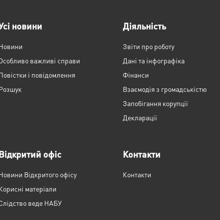
Усі новини
Діяльність
Новини
Звіти про роботу
Особливо важливі справи
Дані та інфографіка
Повістки і повідомлення
Фінанси
Розшук
Взаємодія з громадськістю
Запобігання корупції
Декларації
Відкритий офіс
Контакти
Новини Відкритого офісу
Контакти
Корисні матеріали
Слідство веде НАБУ