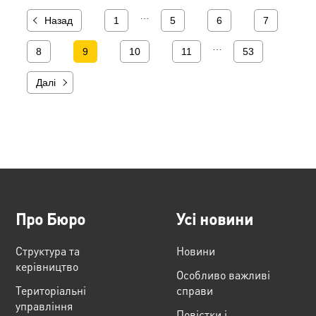
…
Назад
1
5
6
7
…
8
9
10
11
53
Далі
Про Бюро
Усі новини
Структура та
Новини
керівництво
Особливо важливі
Територіальні
справи
управління
Повістки і