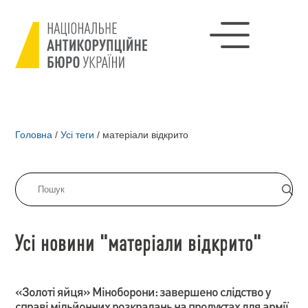
Головна
/
Усі теги
/
матеріали відкрито
Усі новини "матеріали відкрито"
«Золоті яйця» Міноборони: завершено слідство у
справі мільйонних розкрадань на продуктах для армії