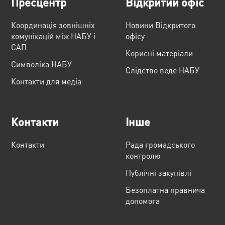
Пресцентр
Відкритий офіс
Координація зовнішніх
Новини Відкритого
комунікацій між НАБУ і
офісу
САП
Корисні матеріали
Cимволіка НАБУ
Слідство веде НАБУ
Контакти для медіа
Контакти
Інше
Контакти
Рада громадського
контролю
Публічні закупівлі
Безоплатна правнича
допомога