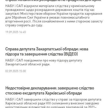
НАБУ і САП відкрили матеріали слідства у кримінальному
провадженні щодо розкрадання державних коштів під час
закупівлі Міністерством оборони України продуктів харчування
для Збройних Сил України в умовах повномасштабного
вторгнення росії. Після ознайомлення з ними стороною захисту
справу скерують до суду.
19.09.2025 16:45
Справа депутата Закарпатської облради: нова
підозра та завершення слідства (ВІДЕО)
НАБУ і САП повідомили про нову підозру депутату
Закарпатської обласної ради.
02.09.2025 15:00
Недостовірне декларування: завершено слідство
стосовно ексдепутата Харківської облради
НАБУ і САП завершили слідство у справі за підозрою депутата
Харківської обласної ради VIII скликання у внесенні завідомо
недостовірних відомостей до щорічних декларацій за 2021–