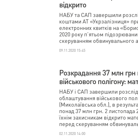
відкрито
НАБУ та САП завершили розслі
коштами АТ «Укрзалізниця» при
електронних квитків на «Борис
2020 року п’ятьом підозрювани
скеруванням обвинувального ак
09.11.2020 15:45
Розкрадання 37 млн грн
військового полігону: ма
НАБУ і САП завершили розслід
облаштування військового по
(Миколаївська обл.), в результ
понад 37 млн грн. 2 листопада 
їхнім захисникам відкрито мат
перед скеруванням обвинувальн
02.11.2020 14:00