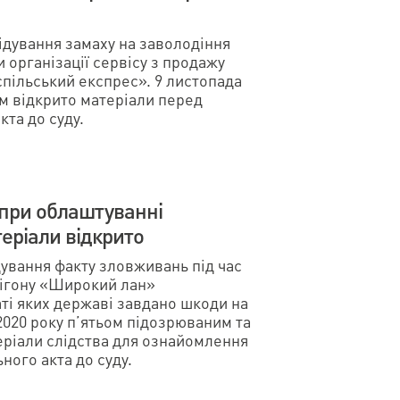
дування замаху на заволодіння
 організації сервісу з продажу
пільський експрес». 9 листопада
м відкрито матеріали перед
та до суду.
 при облаштуванні
теріали відкрито
ування факту зловживань під час
лігону «Широкий лан»
аті яких державі завдано шкоди на
2020 року п’ятьом підозрюваним та
еріали слідства для ознайомлення
ого акта до суду.