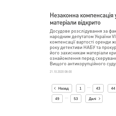
Незаконна компенсація у
матеріали відкрито
Досудове розслідування за фа
народним депутатом України VII
компенсації вартості оренди ж
року детективи НАБУ та проку
його захисникам матеріали кр
ознайомлення перед скеруванн
Вищого антикорупційного суду
21.10.2020 08:00
…
Назад
1
43
44
…
49
53
Далі