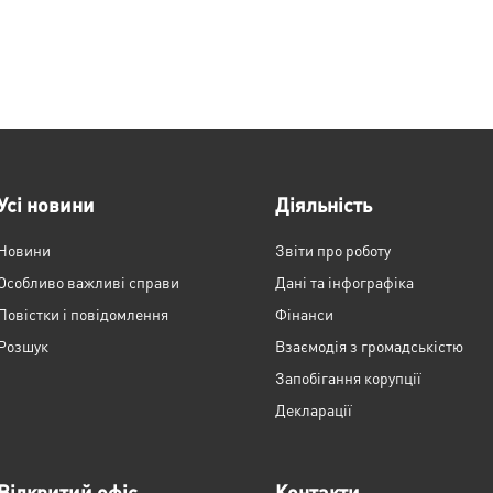
Усі новини
Діяльність
Новини
Звіти про роботу
Особливо важливі справи
Дані та інфографіка
Повістки і повідомлення
Фінанси
Розшук
Взаємодія з громадськістю
Запобігання корупції
Декларації
Відкритий офіс
Контакти