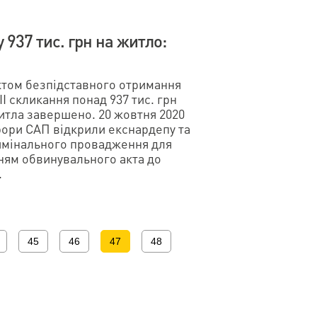
 937 тис. грн на житло:
ктом безпідставного отримання
I скликання понад 937 тис. грн
итла завершено. 20 жовтня 2020
рори САП відкрили екснардепу та
имінального провадження для
ям обвинувального акта до
.
45
46
47
48