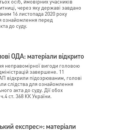
тьох осіб, ймовірних учасників
митниці, через яку державі завдано
ваним 16 листопада 2020 року
ля ознайомлення перед
та до суду.
ові ОДА: матеріали відкрито
ня неправомірної вигоди головою
дміністрацій завершене. 11
АП відкрили підозрюваним, голові
али слідства для ознайомлення
ого акта до суду. Дії обох
.4 ст. 368 КК України.
ький експрес»: матеріали