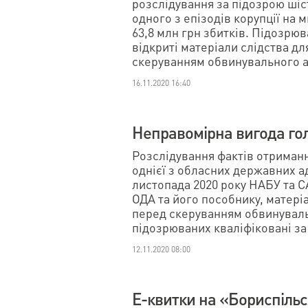
розслідування за підозрою шіс
одного з епізодів корупції на 
63,8 млн грн збитків. Підозрю
відкриті матеріали слідства д
скеруванням обвинувального ак
16.11.2020 16:40
Неправомірна вигода гол
Розслідування фактів отриман
однієї з обласних державних а
листопада 2020 року НАБУ та С
ОДА та його пособнику, матері
перед скеруванням обвинувальн
підозрюваних кваліфіковані за ч
12.11.2020 08:00
Е-квитки на «Бориспільс