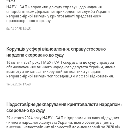
НАБУ і САП направили до суду справу щодо надання
співробітником Державної прикордонної служби України
неправомірної вигоди у криптовалюті представнику
правоохоронного органу.
06.06.2025 16:45
Корупція у сфері відновлення: справу стосовно
нардепа скеровано до суду
16 квітня 2024 року НАБУ і САП скерували до суду справу за
обвинуваченням чинного народного депутата України, члена
комітету з питань антикорупційної політики у наданні
неправомірної вигоди топпосадовцям у сфері відновлення.
16.04.2024 17:40
Недостовірне декларування криптовалюти нардепом:
скеровано до суду
29 лютого 2024 року НАБУ і САП відправили на лаву підсудних
чинного народного депутата України, якого обвинувачують у
внесенні недостовірних відомостей до е-декларації за 2020 рік.