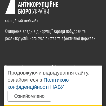
офіційний вебсайт
Очищення влади від корупції заради побудови та
розвитку успішного суспільства та ефективної держави
Всі матеріали на цьому сайті розміщені на умовах
ліцензії
Creative Commons Attribution-NonCommercial-
Продовжуючи відвідування сайту,
NoDerivatives 4.0 International
. Використання будь-
ознайомтеся з
Політикою
яких матеріалів, розміщених на сайті, дозволяється
конфіденційності НАБУ
за умови посилання на
www.nabu.gov.ua
в
незалежності від повного або часткового
Ознайомлено
використання матеріалів.