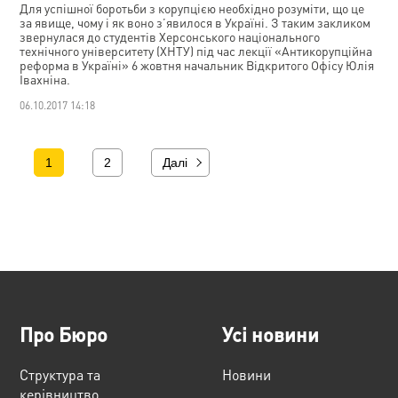
Для успішної боротьби з корупцією необхідно розуміти, що це
за явище, чому і як воно з’явилося в Україні. З таким закликом
звернулася до студентів Херсонського національного
технічного університету (ХНТУ) під час лекції «Антикорупційна
реформа в Україні» 6 жовтня начальник Відкритого Офісу Юлія
Івахніна.
06.10.2017 14:18
1
2
Далі
Про Бюро
Усі новини
Структура та
Новини
керівництво