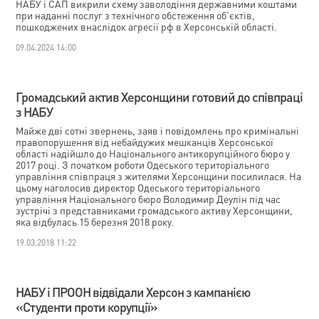
НАБУ і САП викрили схему заволодіння державними коштами
при наданні послуг з технічного обстеження об'єктів,
пошкоджених внаслідок агресії рф в Херсонській області.
09.04.2024 14:00
Громадський актив Херсонщини готовий до співпраці
з НАБУ
Майже дві сотні звернень, заяв і повідомлень про кримінальні
правопорушення від небайдужих мешканців Херсонської
області надійшло до Національного антикорупційного бюро у
2017 році. З початком роботи Одеського територіального
управління співпраця з жителями Херсонщини посилилася. На
цьому наголосив директор Одеського територіального
управління Національного бюро Володимир Деулін під час
зустрічі з представниками громадського активу Херсонщини,
яка відбулась 15 березня 2018 року.
19.03.2018 11:22
НАБУ і ПРООН відвідали Херсон з кампанією
«Студенти проти корупції»