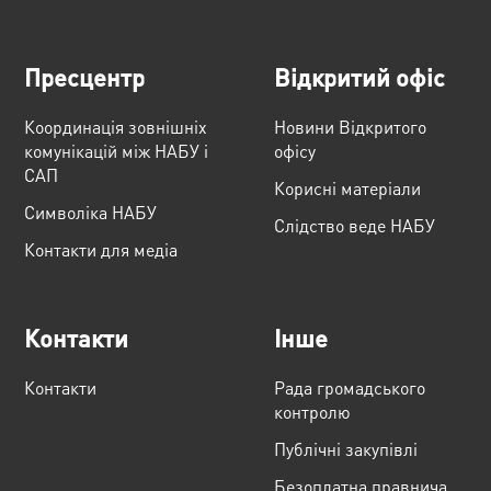
Пресцентр
Відкритий офіс
Координація зовнішніх
Новини Відкритого
комунікацій між НАБУ і
офісу
САП
Корисні матеріали
Cимволіка НАБУ
Слідство веде НАБУ
Контакти для медіа
Контакти
Інше
Контакти
Рада громадського
контролю
Публічні закупівлі
Безоплатна правнича