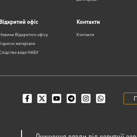
Відкритий офіс
Контакти
Новини Відкритого офісу
Контакти
Корисні матеріали
Слідство веде НАБУ
П
Очищення влади від корупції зар