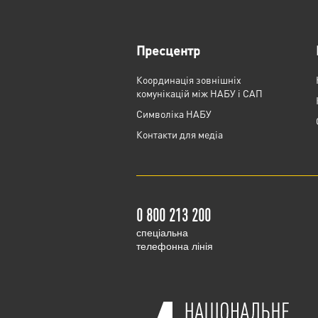
Пресцентр
Координація зовнішніх
комунікацій між НАБУ і САП
Cимволіка НАБУ
Контакти для медіа
0 800 213 200
cпеціальна
телефонна лінія