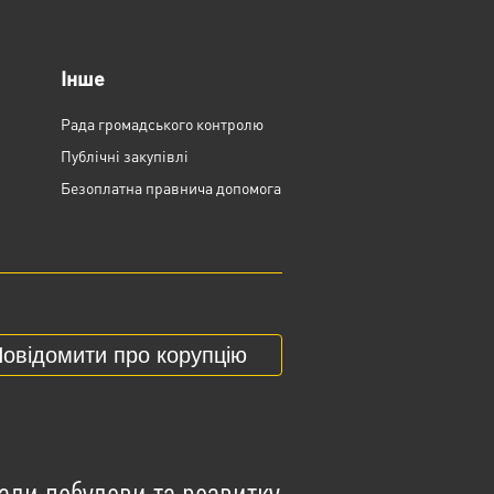
Інше
Рада громадського контролю
Публічні закупівлі
Безоплатна правнича допомога
овідомити про корупцію
ади побудови та розвитку