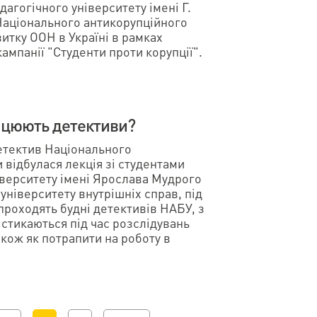
агогічного університету імені Г.
аціонального антикорупційного
итку ООН в Україні в рамках
ампанії "Студенти проти корупції".
рацюють детективи?
детектив Національного
 відбулася лекція зі студентами
верситету імені Ярослава Мудрого
університету внутрішніх справ, під
 проходять будні детективів НАБУ, з
стикаються під час розслідувань
кож як потрапити на роботу в