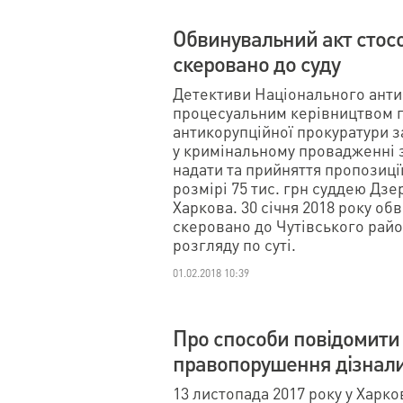
Обвинувальний акт стосо
скеровано до суду
Детективи Національного анти
процесуальним керівництвом п
антикорупційної прокуратури 
у кримінальному провадженні 
надати та прийняття пропозиці
розмірі 75 тис. грн суддею Дз
Харкова. 30 січня 2018 року об
скеровано до Чутівського райо
розгляду по суті.
01.02.2018 10:39
Про способи повідомити 
правопорушення дізналис
13 листопада 2017 року у Харков