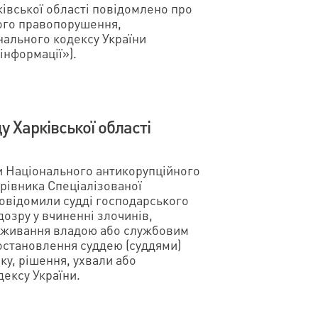
ківської області повідомлено про
ного правопорушення,
нального кодексу України
інформації»).
у Харківської області
и Національного антикорупційного
рівника Спеціалізованої
повідомили судді господарського
ідозру у вчиненні злочинів,
овживання владою або службовим
Постановлення суддею (суддями)
у, рішення, ухвали або
дексу України.