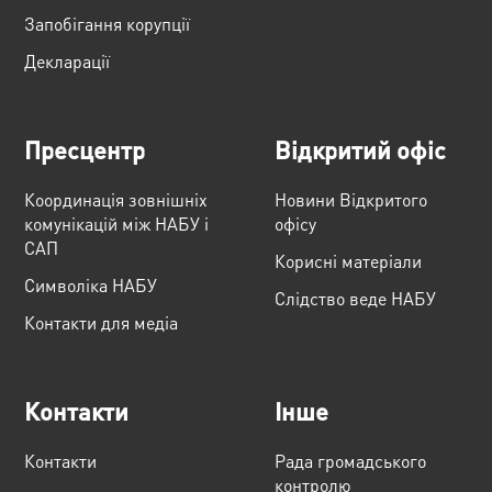
Запобігання корупції
Декларації
Пресцентр
Відкритий офіс
Координація зовнішніх
Новини Відкритого
комунікацій між НАБУ і
офісу
САП
Корисні матеріали
Cимволіка НАБУ
Слідство веде НАБУ
Контакти для медіа
Контакти
Інше
Контакти
Рада громадського
контролю