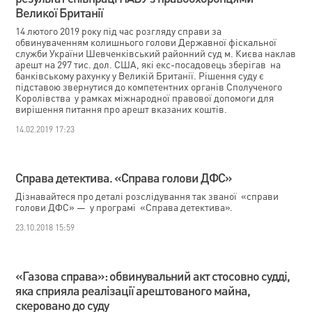
Великої Британії
14 лютого 2019 року під час розгляду справи за
обвинуваченням колишнього голови Державної фіскальної
служби України Шевченківський районний суд м. Києва наклав
арешт на 297 тис. дол. США, які екс-посадовець зберігав на
банківському рахунку у Великій Британії. Рішення суду є
підставою звернутися до компетентних органів Сполученого
Королівства у рамках міжнародної правової допомоги для
вирішення питання про арешт вказаних коштів.
14.02.2019 17:23
Справа детектива. «Справа голови ДФС»
Дізнавайтеся про деталі розслідування так званої «справи
голови ДФС» — у програмі «Справа детектива».
23.10.2018 15:59
«Газова справа»: обвинувальний акт стосовно судді,
яка сприяла реалізації арештованого майна,
скеровано до суду