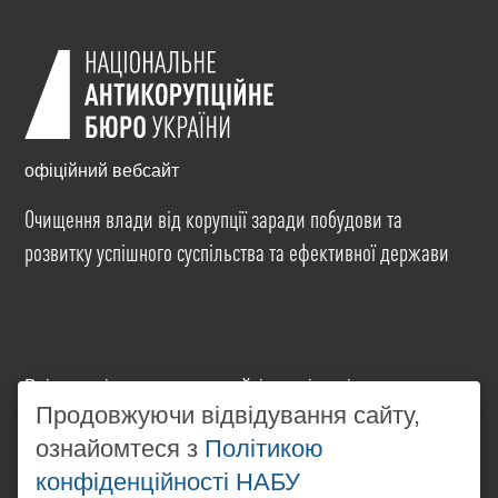
офіційний вебсайт
Очищення влади від корупції заради побудови та
розвитку успішного суспільства та ефективної держави
Всі матеріали на цьому сайті розміщені на умовах
ліцензії
Creative Commons Attribution-NonCommercial-
Продовжуючи відвідування сайту,
NoDerivatives 4.0 International
. Використання будь-
ознайомтеся з
Політикою
яких матеріалів, розміщених на сайті, дозволяється
конфіденційності НАБУ
за умови посилання на
www.nabu.gov.ua
в