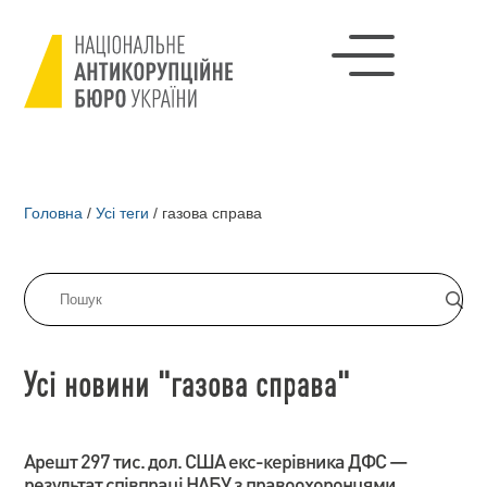
Головна
/
Усі теги
/
газова справа
Усі новини "газова справа"
Арешт 297 тис. дол. США екс-керівника ДФС —
результат співпраці НАБУ з правоохоронцями