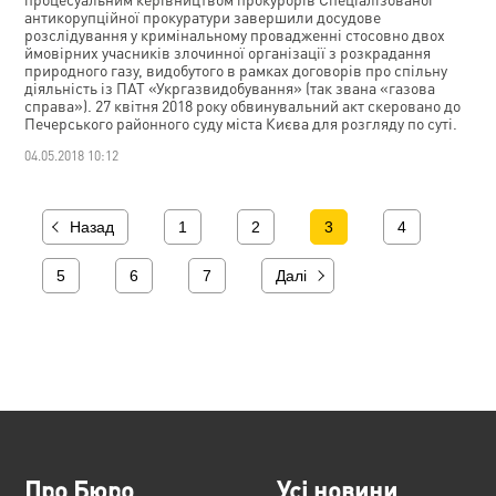
антикорупційної прокуратури завершили досудове
розслідування у кримінальному провадженні стосовно двох
ймовірних учасників злочинної організації з розкрадання
природного газу, видобутого в рамках договорів про спільну
діяльність із ПАТ «Укргазвидобування» (так звана «газова
справа»). 27 квітня 2018 року обвинувальний акт скеровано до
Печерського районного суду міста Києва для розгляду по суті.
04.05.2018 10:12
Назад
1
2
3
4
5
6
7
Далі
Про Бюро
Усі новини