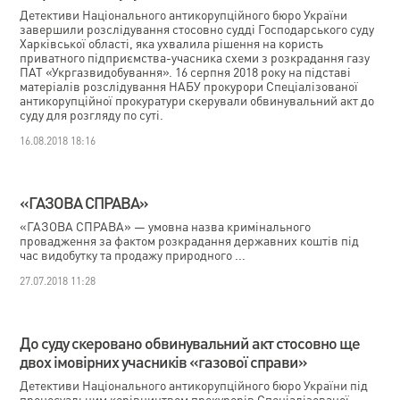
Детективи Національного антикорупційного бюро України
завершили розслідування стосовно судді Господарського суду
Харківської області, яка ухвалила рішення на користь
приватного підприємства-учасника схеми з розкрадання газу
ПАТ «Укргазвидобування». 16 серпня 2018 року на підставі
матеріалів розслідування НАБУ прокурори Спеціалізованої
антикорупційної прокуратури скерували обвинувальний акт до
суду для розгляду по суті.
16.08.2018 18:16
«ГАЗОВА СПРАВА»
«ГАЗОВА СПРАВА» — умовна назва кримінального
провадження за фактом розкрадання державних коштів під
час видобутку та продажу природного ...
27.07.2018 11:28
До суду скеровано обвинувальний акт стосовно ще
двох імовірних учасників «газової справи»
Детективи Національного антикорупційного бюро України під
процесуальним керівництвом прокурорів Спеціалізованої