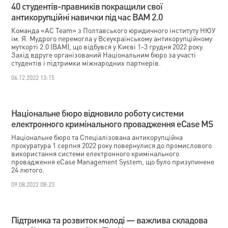
40 студентів-правників покращили свої
антикорупційні навички під час ВАМ 2.0
Команда «AC Team» з Полтавського юридичного інституту НЮУ
ім. Я. Мудрого перемогла у Всеукраїнському антикорупційному
муткорті 2.0 (ВАМ), що відбувся у Києві 1-3 грудня 2022 року.
Захід вдруге організований Національним бюро за участі
студентів і підтримки міжнародних партнерів.
06.12.2022 13:15
Національне бюро відновило роботу системи
електронного кримінального провадження eCase MS
Національне бюро та Спеціалізована антикорупційна
прокуратура 1 серпня 2022 року повернулися до промислового
використання системи електронного кримінального
провадження eCаse Management System, що було призупинене
24 лютого.
09.08.2022 08:23
Підтримка та розвиток молоді — важлива складова