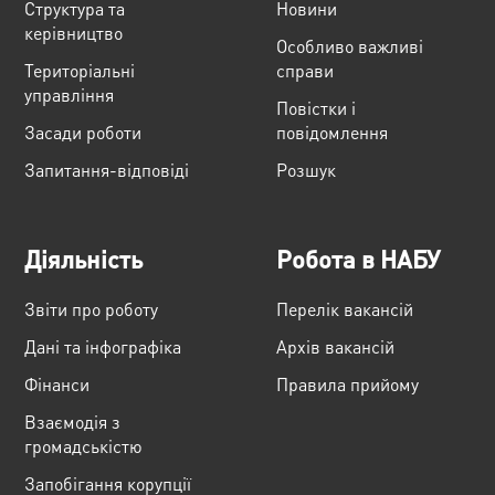
Структура та
Новини
керівництво
Особливо важливі
Територіальні
справи
управління
Повістки і
Засади роботи
повідомлення
Запитання-відповіді
Розшук
Діяльність
Робота в НАБУ
Звіти про роботу
Перелік вакансій
Дані та інфографіка
Архів вакансій
Фінанси
Правила прийому
Взаємодія з
громадськістю
Запобігання корупції