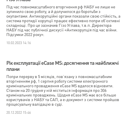
Під час повномасштабного вторгнення рф НАБУ не лише не
зупинило свою роботу, а й долучилося до боротьби з
окупантами. Антикорупційні органи показали свою стійкість, а
система протидії корупції працює ефективно попри об’єктивні
складнощі. Про це зазначив Гізо Углава, т.в.п. Директора
НАБУ під час публічної дискусії «Антикорупція під час війни.
Підсумки 2022 року».
10.02.2023 14:16
Рік експлуатації eCаse MS: досягнення та найближчі
плани
Попри перерву в 5 місяців, пов’язану з повномасштабним
вторгненням рф, 1 серпня роботу системи електронного
кримінального провадження eCase MS вдалося відновити.
Станом на 20 грудня у ній міститься інформація про 306
кримінальних проваджень. Щодня eCase MS має все більше
користувачів з НАБУ та САП, а е-документ з системи пройшов
процесуальну валідацію в суді.
20.12.2022 15:46