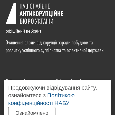
офіційний вебсайт
Очищення влади від корупції заради побудови та
розвитку успішного суспільства та ефективної держави
Всі матеріали на цьому сайті розміщені на умовах
ліцензії
Creative Commons Attribution-NonCommercial-
Продовжуючи відвідування сайту,
NoDerivatives 4.0 International
. Використання будь-
ознайомтеся з
Політикою
яких матеріалів, розміщених на сайті, дозволяється
конфіденційності НАБУ
за умови посилання на
www.nabu.gov.ua
в
незалежності від повного або часткового
Ознайомлено
використання матеріалів.