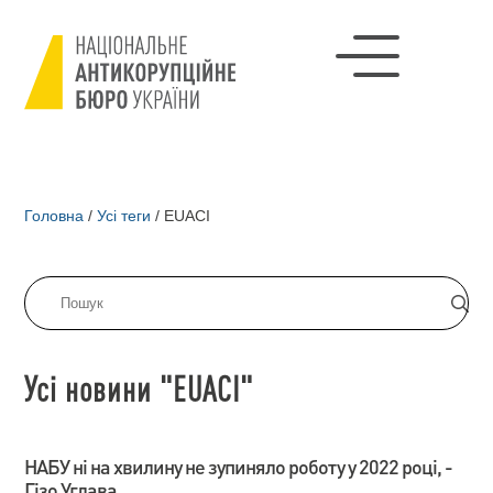
Головна
/
Усі теги
/
EUACI
Усі новини "EUACI"
НАБУ ні на хвилину не зупиняло роботу у 2022 році, -
Гізо Углава