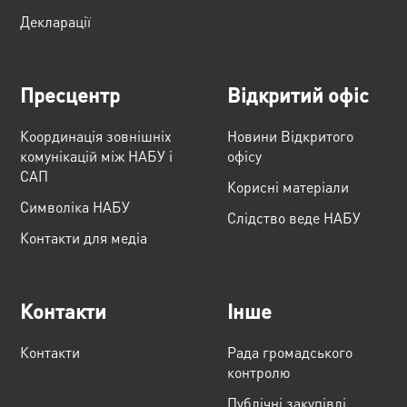
Декларації
Пресцентр
Відкритий офіс
Координація зовнішніх
Новини Відкритого
комунікацій між НАБУ і
офісу
САП
Корисні матеріали
Cимволіка НАБУ
Слідство веде НАБУ
Контакти для медіа
Контакти
Інше
Контакти
Рада громадського
контролю
Публічні закупівлі