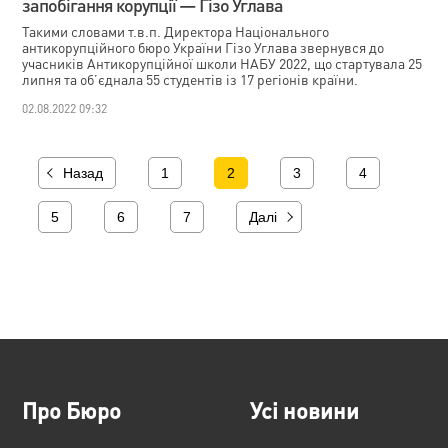
запобігання корупції — Гізо Углава
Такими словами т.в.п. Директора Національного
антикорупційного бюро України Гізо Углава звернувся до
учасників Антикорупційної школи НАБУ 2022, що стартувала 25
липня та об’єднала 55 студентів із 17 регіонів країни.
02.08.2022 09:32
Назад
1
2
3
4
5
6
7
Далі
Про Бюро
Усі новини