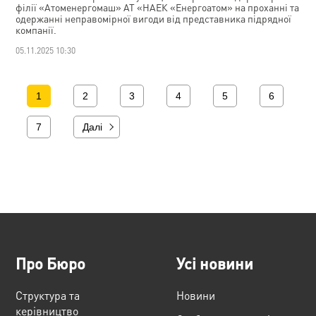
філії «Атоменергомаш» АТ «НАЕК «Енергоатом» на проханні та
одержанні неправомірної вигоди від представника підрядної
компанії.
05.11.2025 10:30
1
2
3
4
5
6
7
Далі
Про Бюро
Усі новини
Структура та
Новини
керівництво