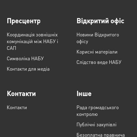
Пресцентр
Відкритий офіс
Координація зовнішніх
Новини Відкритого
комунікацій між НАБУ і
офісу
САП
Корисні матеріали
Cимволіка НАБУ
Слідство веде НАБУ
Контакти для медіа
Контакти
Інше
Контакти
Рада громадського
контролю
Публічні закупівлі
Безоплатна правнича