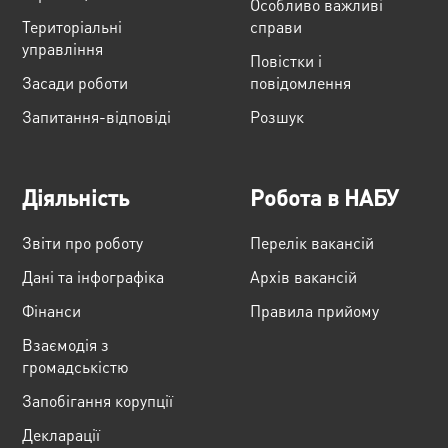
Особливо важливі
Територіальні
справи
управління
Повістки і
Засади роботи
повідомлення
Запитання-відповіді
Розшук
Діяльність
Робота в НАБУ
Звіти про роботу
Перелік вакансій
Дані та інфографіка
Архів вакансій
Фінанси
Правила прийому
Взаємодія з
громадськістю
Запобігання корупції
Декларації