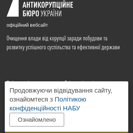
офіційний вебсайт
Очищення влади від корупції заради побудови та
розвитку успішного суспільства та ефективної держави
Всі матеріали на цьому сайті розміщені на умовах
ліцензії
Creative Commons Attribution-NonCommercial-
Продовжуючи відвідування сайту,
NoDerivatives 4.0 International
. Використання будь-
ознайомтеся з
Політикою
яких матеріалів, розміщених на сайті, дозволяється
конфіденційності НАБУ
за умови посилання на
www.nabu.gov.ua
в
незалежності від повного або часткового
Ознайомлено
використання матеріалів.