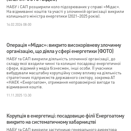
НАБУ і САП розширили коло підозрюваних у справі «Мідас».
На відмиванні коштів та участі у злочинній організації викрили
колишнього міністра енергетики (2021–2025 років).
16.02.2026 08:00
Операція «Мідас»: викрито високорівневу злочинну
організацію, що діяла у сфері енергетики (ФОТО)
НАБУ та САП викрили діяльність злочинної організації, до
складу якої входили чинні та колишні посадовці енергетичної
сфери, відомий у медіа бізнесмен, інші особи. ЇЇ учасники
вибудували масштабну корупційну схему впливу на діяльність
стратегічних підприємств державного сектору, зокрема АТ
«НАЕК «Енергоатом», отримання неправомірної вигоди та
відмивання коштів.
11.11.2025 13:30
Корупція в енергетиці: посадовицю філії Енергоатому
викрито на систематичному хабарництві
НАБУ та САП викрили заступницю генерального директора