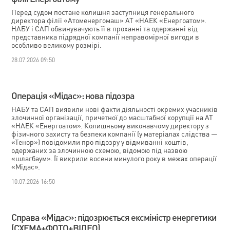
Перед судом постане колишня заступниця генерального
директора філії «Атоменергомаш» АТ «НАЕК «Енергоатом».
НАБУ і САП обвинувачують її в проханні та одержанні від
представника підрядної компанії неправомірної вигоди в
особливо великому розмірі.
28.07.2026 09:50
Операція «Мідас»: нова підозра
НАБУ та САП виявили нові факти діяльності окремих учасників
злочинної організації, причетної до масштабної корупції на АТ
«НАЕК «Енергоатом». Колишньому виконавчому директору з
фізичного захисту та безпеки компанії (у матеріалах слідства —
«Тенор») повідомили про підозру у відмиванні коштів,
одержаних за злочинною схемою, відомою під назвою
«шлагбаум». Її викрили восени минулого року в межах операції
«Мідас».
10.07.2026 16:50
Справа «Мідас»: підозрюється ексміністр енергетики
(СХЕМА+ФОТО+ВІДЕО)