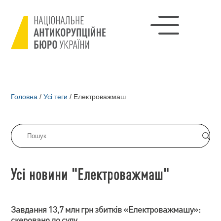
Головна
/
Усі теги
/
Електроважмаш
Усі новини "Електроважмаш"
Завдання 13,7 млн грн збитків «Електроважмашу»:
скеровано до суду