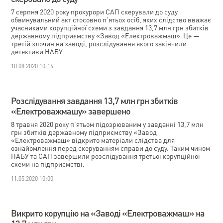
7 серпня 2020 року прокурори САП скерували до суду
обвинувальний акт стосовно п'ятьох осіб, яких слідство вважає
учасниками корупційної схеми з завдання 13,7 млн грн збитків
державному підприємству «Завод «Електроважмаш». Це —
третій злочин на заводі, розслідування якого закінчили
детективи НАБУ.
10.08.2020 10:16
Розслідування завдання 13,7 млн грн збитків
«Електроважмашу» завершено
8 травня 2020 року п’ятьом підозрюваним у завданні 13,7 млн
грн збитків державному підприємству «Завод
«Електроважмаш» відкрито матеріали слідства для
ознайомлення перед скеруванням справи до суду. Таким чином
НАБУ та САП завершили розслідування третьої корупційної
схеми на підприємстві.
11.05.2020 10:00
Викрито корупцію на «Заводі «Електроважмаш» на