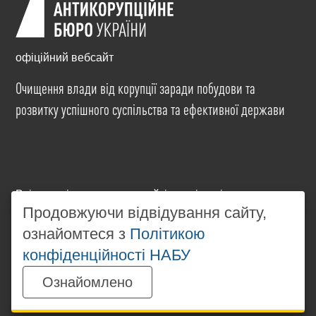
офіційний вебсайт
Очищення влади від корупції заради побудови та
розвитку успішного суспільства та ефективної держави
Всі матеріали на цьому сайті розміщені на умовах
ліцензії
Creative Commons Attribution-NonCommercial-
Продовжуючи відвідування сайту,
NoDerivatives 4.0 International
. Використання будь-
ознайомтеся з
Політикою
яких матеріалів, розміщених на сайті, дозволяється
конфіденційності НАБУ
за умови посилання на
www.nabu.gov.ua
в
незалежності від повного або часткового
Ознайомлено
використання матеріалів.