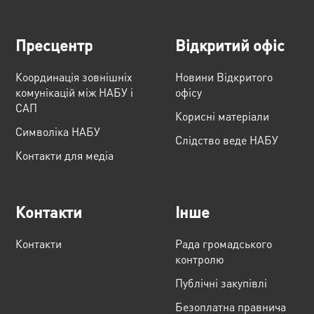
Пресцентр
Відкритий офіс
Координація зовнішніх
Новини Відкритого
комунікацій між НАБУ і
офісу
САП
Корисні матеріали
Cимволіка НАБУ
Слідство веде НАБУ
Контакти для медіа
Контакти
Інше
Контакти
Рада громадського
контролю
Публічні закупівлі
Безоплатна правнича