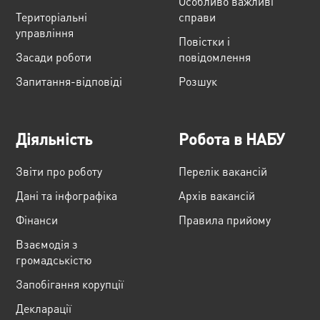
Особливо важливі
Територіальні
справи
управління
Повістки і
Засади роботи
повідомлення
Запитання-відповіді
Розшук
Діяльність
Робота в НАБУ
Звіти про роботу
Перелік вакансій
Дані та інфографіка
Архів вакансій
Фінанси
Правила прийому
Взаємодія з
громадськістю
Запобігання корупції
Декларації