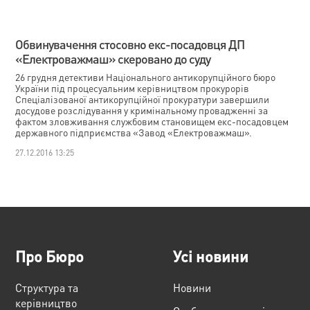
Обвинувачення cтосовно екс-посадовця ДП
«Електроважмаш» скеровано до суду
26 грудня детективи Національного антикорупційного бюро
України під процесуальним керівництвом прокурорів
Спеціалізованої антикорупційної прокуратури завершили
досудове розслідування у кримінальному провадженні за
фактом зловживання службовим становищем екс-посадовцем
державного підприємства «Завод «Електроважмаш».
27.12.2016 13:25
Про Бюро
Усі новини
Структура та
Новини
керівництво