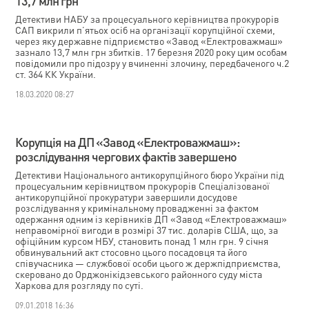
13,7 млн грн
Детективи НАБУ за процесуального керівництва прокурорів
САП викрили п’ятьох осіб на організації корупційної схеми,
через яку державне підприємство «Завод «Електроважмаш»
зазнало 13,7 млн грн збитків. 17 березня 2020 року цим особам
повідомили про підозру у вчиненні злочину, передбаченого ч.2
ст. 364 КК України.
18.03.2020 08:27
Корупція на ДП «Завод «Електроважмаш»:
розслідування чергових фактів завершено
Детективи Національного антикорупційного бюро України під
процесуальним керівництвом прокурорів Спеціалізованої
антикорупційної прокуратури завершили досудове
розслідування у кримінальному провадженні за фактом
одержання одним із керівників ДП «Завод «Електроважмаш»
неправомірної вигоди в розмірі 37 тис. доларів США, що, за
офіційним курсом НБУ, становить понад 1 млн грн. 9 січня
обвинувальний акт стосовно цього посадовця та його
співучасника — службової особи цього ж держпідприємства,
скеровано до Орджонікідзевського районного суду міста
Харкова для розгляду по суті.
09.01.2018 16:36