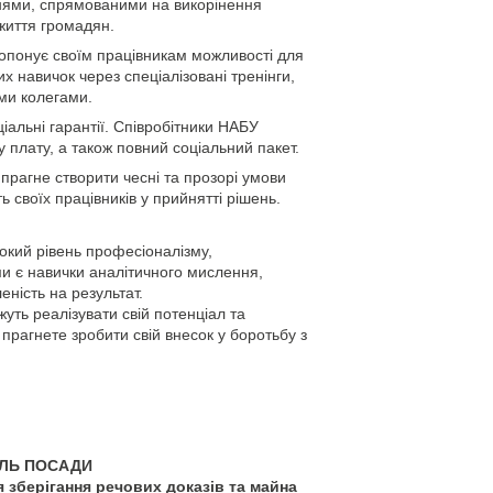
ями, спрямованими на викорінення
життя громадян.
опонує своїм працівникам можливості для
х навичок через спеціалізовані тренінги,
ими колегами.
іальні гарантії. Співробітники НАБУ
 плату, а також повний соціальний пакет.
 прагне створити чесні та прозорі умови
 своїх працівників у прийнятті рішень.
окий рівень професіоналізму,
ми є навички аналітичного мислення,
еність на результат.
уть реалізувати свій потенціал та
прагнете зробити свій внесок у боротьбу з
ЛЬ ПОСАДИ
 зберігання речових доказів та майна