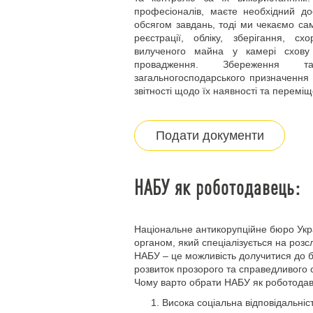
професіоналів, маєте необхідний до
обсягом завдань, тоді ми чекаємо са
реєстрації, обліку, зберігання, с
вилученого майна у камері схову 
провадження. Збереження т
загальногосподарського призначення 
звітності щодо їх наявності та перемі
Подати документи
НАБУ як роботодавець:
Національне антикорупційне бюро Ук
органом, який спеціалізується на розс
НАБУ – це можливість долучитися до б
розвиток прозорого та справедливого с
Чому варто обрати НАБУ як роботода
Висока соціальна відповідальні