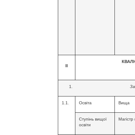
КВАЛІ
ІІ
За
1.1.
Освіта
Вища
Ступінь вищої
Магістр 
освіти