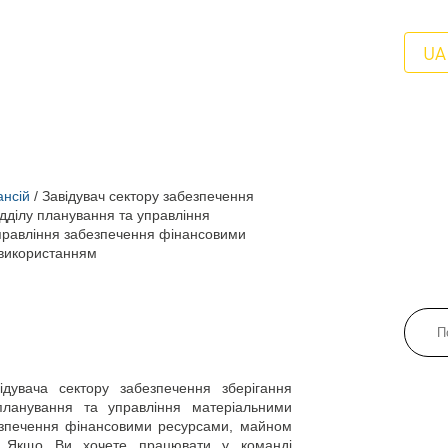
UA
ансій
/
Завідувач сектору забезпечення
ідділу планування та управління
правління забезпечення фінансовими
 використанням
увача сектору забезпечення зберігання
планування та управління матеріальними
езпечення фінансовими ресурсами, майном
! Якщо Ви хочете працювати у команді