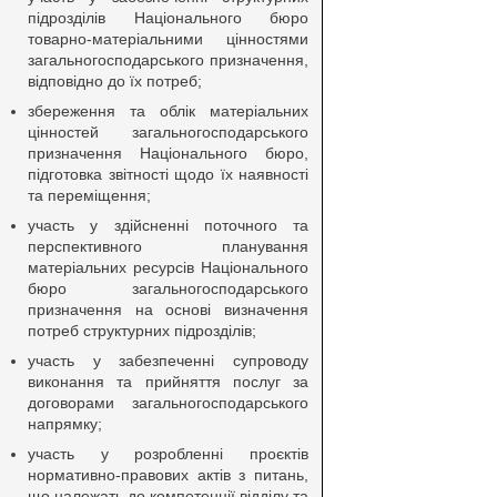
підрозділів Національного бюро
товарно-матеріальними цінностями
загальногосподарського призначення,
відповідно до їх потреб;
збереження та облік матеріальних
цінностей загальногосподарського
призначення Національного бюро,
підготовка звітності щодо їх наявності
та переміщення;
участь у здійсненні поточного та
перспективного планування
матеріальних ресурсів Національного
бюро загальногосподарського
призначення на основі визначення
потреб структурних підрозділів;
участь у забезпеченні супроводу
виконання та прийняття послуг за
договорами загальногосподарського
напрямку;
участь у розробленні проєктів
нормативно-правових актів з питань,
що належать до компетенції відділу та