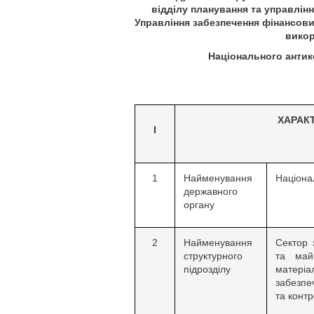
відділу планування та управлін
Управління забезпечення фінансови
вико
Національного антик
ХАРАК
І
1
Найменування
Націона
державного
органу
2
Найменування
Сектор 
структурного
та май
підрозділу
матеріа
забезп
та конт