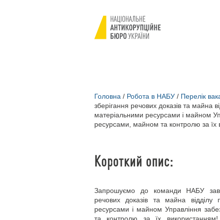
Головна
/
Робота в НАБУ
/
Перелік вак
зберігання речових доказів та майна в
матеріальними ресурсами і майном У
ресурсами, майном та контролю за їх
Короткий опис:
Запрошуємо до команди НАБУ завід
речових доказів та майна відділу 
ресурсами і майном Управління заб
та контролю за їх використанням