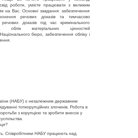
свід роботи, умієте працювати з великим
ме на Вас. Основні завдання: забезпечення
хоронення речових доказів та тимчасово
речових доказів під час кримінального
а облік матеріальних цінностей
Національного бюро, забезпечення обліку і
щення.
раїни (НАБУ) є незалежним державним
лідуванні топкорупційних злочинів. Робота в
оротьби з корупцією та зробити внесок у
успільства.
вця?
сть. Співробітники НАБУ працюють над