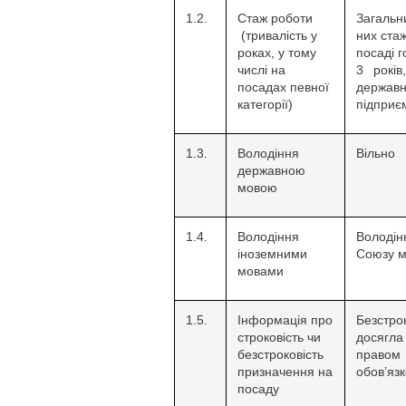
1.2.
Стаж роботи
Загальн
(тривалість у
них ста
роках, у тому
посаді 
числі на
3 рокі
посадах певної
держа
категорії)
підприє
1.3.
Володіння
Вільно
державною
мовою
1.4.
Володіння
Володін
іноземними
Союзу м
мовами
1.5.
Інформація про
Безстр
строковість чи
досягла
безстроковість
право
призначення на
обов’яз
посаду