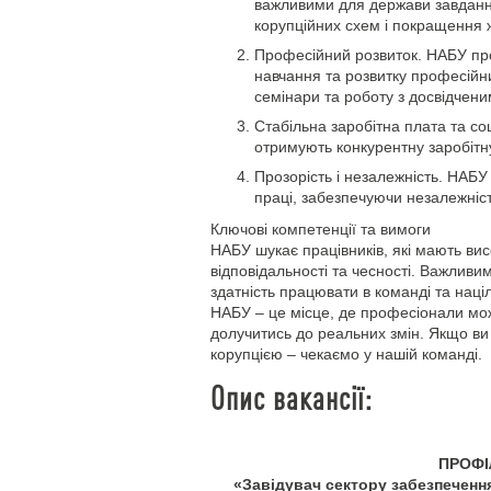
важливими для держави завданн
корупційних схем і покращення 
Професійний розвиток. НАБУ пр
навчання та розвитку професійни
семінари та роботу з досвідчен
Стабільна заробітна плата та соц
отримують конкурентну заробітну
Прозорість і незалежність. НАБУ
праці, забезпечуючи незалежність
Ключові компетенції та вимоги
НАБУ шукає працівників, які мають вис
відповідальності та чесності. Важливи
здатність працювати в команді та націл
НАБУ – це місце, де професіонали мож
долучитись до реальних змін. Якщо ви 
корупцією – чекаємо у нашій команді.
Опис вакансії:
ПРОФІ
«Завідувач сектору забезпечення