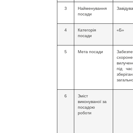
3
Найменування
Завідув
посади
4
Категорія
«Б»
посади
5
Мета посади
Забезпе
схорон
вилучен
під час
зберіг
загальн
6
Зміст
виконуваної за
посадою
роботи