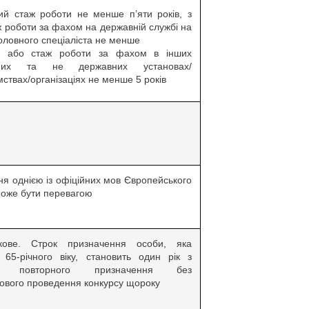
ий стаж роботи не менше п’яти років, з
ж роботи за фахом на державній службі на
головного спеціаліста не менше
в, або стаж роботи за фахом в інших
вних та не державних установах/
мствах/організаціях не менше 5 років
ня однією із офіційних мов Європейського
оже бути перевагою
окове. Строк призначення особи, яка
 65-річного віку, становить один рік з
м повторного призначення без
кового проведення конкурсу щороку